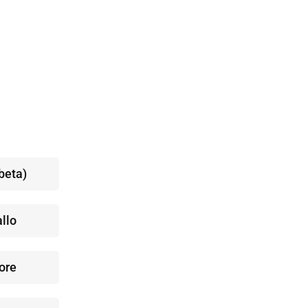
beta)
llo
ore