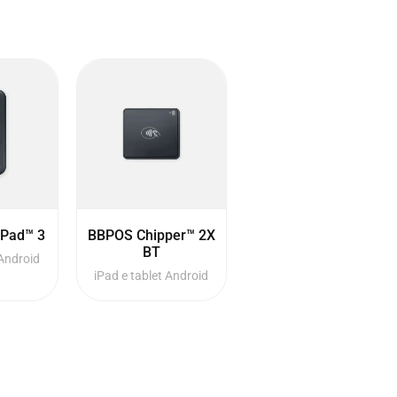
Pad™ 3
BBPOS Chipper™ 2X
BT
 Android
iPad e tablet Android