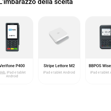
L'imbarazzo della scelta
Verifone P400
Stripe Lettore M2
BBPOS Wise
Web
, iPad e tablet
iPad e tablet Android
iPad e tablet
Android