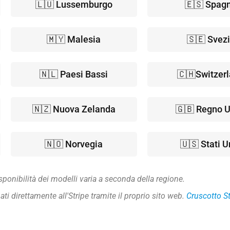
🇱🇺 Lussemburgo
🇪🇸 Spag
🇲🇾 Malesia
🇸🇪 Svez
🇳🇱 Paesi Bassi
🇨🇭Switzer
🇳🇿 Nuova Zelanda
🇬🇧 Regno U
🇳🇴 Norvegia
🇺🇸 Stati U
isponibilità dei modelli varia a seconda della regione.
ati direttamente all'Stripe tramite il proprio sito web.
Cruscotto St