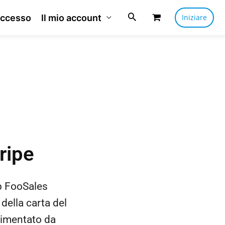
ccesso
Il mio account
Iniziare
ripe
pp FooSales
 della carta del
alimentato da