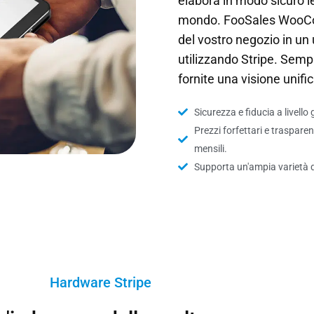
elabora in modo sicuro le 
mondo. FooSales WooComm
del vostro negozio in un
utilizzando Stripe. Sempl
fornite una visione unific
Sicurezza e fiducia a livello g
Prezzi forfettari e traspare
mensili.
Supporta un'ampia varietà d
Hardware Stripe