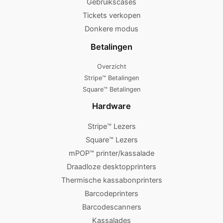
Gebruikscases
Tickets verkopen
Donkere modus
Betalingen
Overzicht
Stripe™ Betalingen
Square™ Betalingen
Hardware
Stripe™ Lezers
Square™ Lezers
mPOP™ printer/kassalade
Draadloze desktopprinters
Thermische kassabonprinters
Barcodeprinters
Barcodescanners
Kassalades