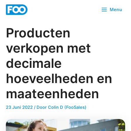
Overslaan
Menu
naar
inhoud
Producten
verkopen met
decimale
hoeveelheden en
maateenheden
23 Juni 2022
/ Door
Colin D (FooSales)