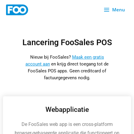
Overslaan
Menu
naar
inhoud
Lancering FooSales POS
Nieuw bij FooSales?
Maak een gratis
account aan
en krijg direct toegang tot de
FooSales POS apps. Geen creditcard of
factuurgegevens nodig.
Webapplicatie
De FooSales web app is een cross-platform
browser-gebaseerde applicatie die functioneert op