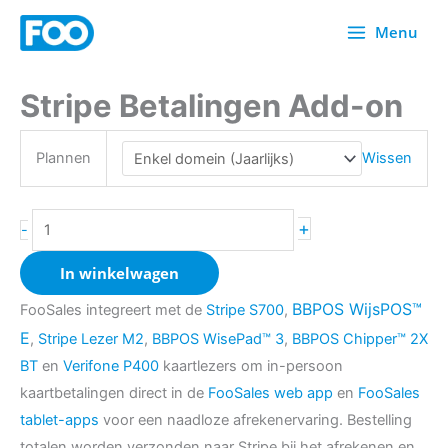
Overslaan
Menu
naar
inhoud
Stripe Betalingen Add-on
Stripe
Payments
Add-
Plannen
Wissen
on
aantal
+
-
In winkelwagen
BBPOS WijsPOS™
FooSales integreert met de
Stripe S700
,
E
,
Stripe Lezer M2
,
BBPOS WisePad™ 3
,
BBPOS Chipper™ 2X
BT
en
Verifone P400
kaartlezers om in-persoon
kaartbetalingen direct in de
FooSales web app
en
FooSales
tablet-apps
voor een naadloze afrekenervaring. Bestelling
totalen worden verzonden naar Stripe bij het afrekenen en