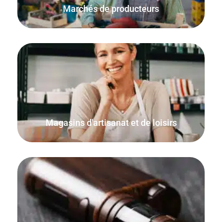
Marchés de producteurs
Vendez des produits en utilisant des quantités décimales
et des unités de mesure. Parfait pour vendre des
fournitures et du matériel d'artisanat.
Magasins d'artisanat et de loisirs
Vendez vos produits en ligne ainsi qu'à partir de votre
magasin physique, de votre kiosque, de votre domicile ou
de votre place de marché.