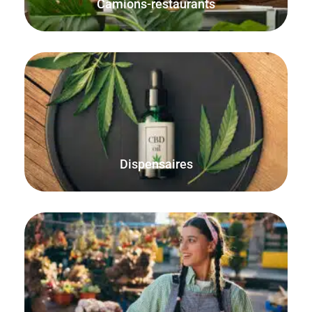
Camions-restaurants
Utilisez la fonction intégrée des quantités décimales pour
vendre au poids, à la fois en ligne et en personne avec
FooSales WooCommerce POS.
Dispensaires
Le mode hors ligne FooSales WooCommerce POS garantit
que chaque commande est comptabilisée et que les
quantités en stock sont exactes.