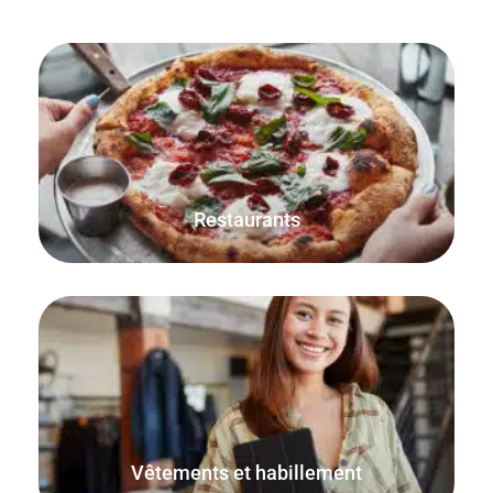
Vérifiez s'il vous plaît ! Enregistrez, imprimez et suivez les
commandes pour les tables assises et les commandes à
emporter.
Restaurants
FooSales prend en charge les variations de
WooCommerce, ce qui est parfait pour la vente de
vêtements et d'articles d'habillement.
Vêtements et habillement