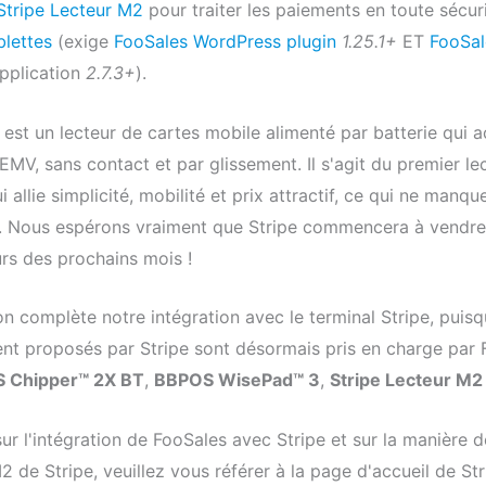
Stripe Lecteur M2
pour traiter les paiements en toute sécur
blettes
(exige
FooSales WordPress plugin
1.25.1+
ET
FooSal
pplication
2.7.3+
).
est un lecteur de cartes mobile alimenté par batterie qui a
MV, sans contact et par glissement. Il s'agit du premier le
 allie simplicité, mobilité et prix attractif, ce qui ne manqu
. Nous espérons vraiment que Stripe commencera à vendre
rs des prochains mois !
on complète notre intégration avec le terminal Stripe, puisq
nt proposés par Stripe sont désormais pris en charge par 
 Chipper™ 2X BT
,
BBPOS WisePad™ 3
,
Stripe Lecteur M2
sur l'intégration de FooSales avec Stripe et sur la manière d
 M2 de Stripe, veuillez vous référer à la page d'accueil de St