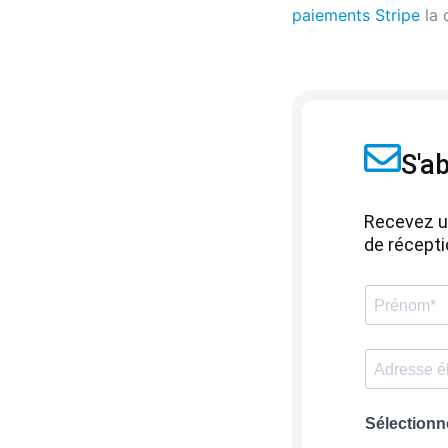
paiements Stripe
la 
S'a
Recevez un
de récepti
Sélectionne