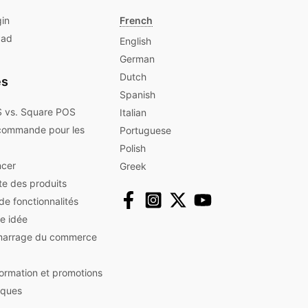
gin
French
Pad
English
German
Dutch
es
Spanish
 vs. Square POS
Italian
commande pour les
Portuguese
Polish
cer
Greek
ute des produits
 de fonctionnalités
e idée
marrage du commerce
nformation et promotions
iques