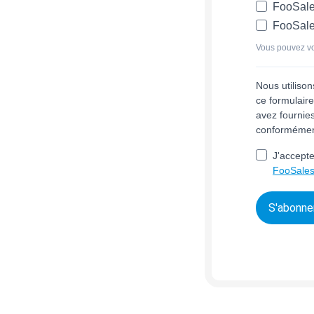
FooSale
FooSale
Vous pouvez vo
Nous utiliso
ce formulair
avez fournies
conforméme
J'accepte
FooSales 
S'abonne