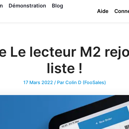
on
Démonstration
Blog
Aide
Conn
e Le lecteur M2 rejo
liste !
17 Mars 2022
/ Par
Colin D (FooSales)