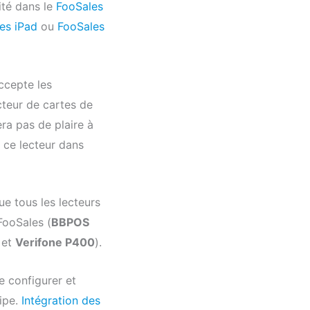
ité dans le
FooSales
es iPad
ou
FooSales
ccepte les
cteur de cartes de
era pas de plaire à
 ce lecteur dans
ue tous les lecteurs
FooSales (
BBPOS
et
Verifone P400
).
e configurer et
ripe.
Intégration des