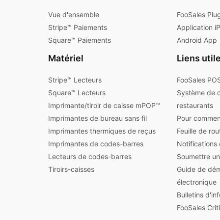
Vue d'ensemble
FooSales Plu
Stripe™ Paiements
Application i
Square™ Paiements
Android App
Matériel
Liens util
Stripe™ Lecteurs
FooSales POS
Square™ Lecteurs
Système de 
Imprimante/tiroir de caisse mPOP™
restaurants
Imprimantes de bureau sans fil
Pour commen
Imprimantes thermiques de reçus
Feuille de ro
Imprimantes de codes-barres
Notifications
Lecteurs de codes-barres
Soumettre un
Tiroirs-caisses
Guide de dé
électronique
Bulletins d'i
FooSales Crit