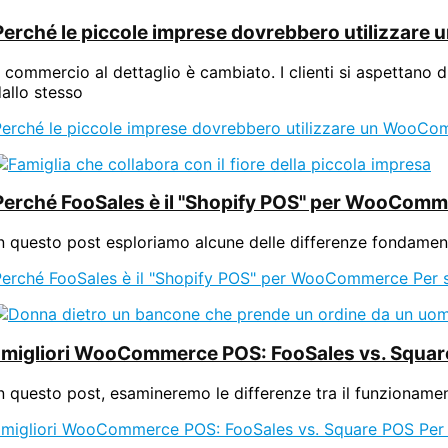
Perché le piccole imprese dovrebbero utilizzar
l commercio al dettaglio è cambiato. I clienti si aspettano di
allo stesso
Perché le piccole imprese dovrebbero utilizzare un WooC
Perché FooSales è il "Shopify POS" per WooCom
n questo post esploriamo alcune delle differenze fondamen
Perché FooSales è il "Shopify POS" per WooCommerce
Per 
I migliori WooCommerce POS: FooSales vs. Squa
In questo post, esamineremo le differenze tra il funzion
I migliori WooCommerce POS: FooSales vs. Square POS
Per 