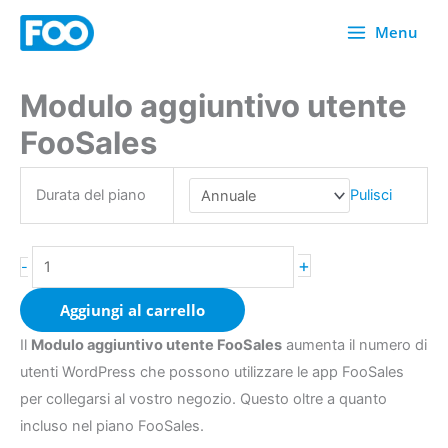
Vai
Menu
al
contenuto
Modulo aggiuntivo utente
FooSales
User
FooSales
Add-
on
Durata del piano
Pulisci
quantità
+
-
Aggiungi al carrello
Il
Modulo aggiuntivo utente FooSales
aumenta il numero di
utenti WordPress che possono utilizzare le app FooSales
per collegarsi al vostro negozio. Questo oltre a quanto
incluso nel piano FooSales.