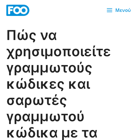
Μετάβαση
Μενού
στο
περιεχόμενο
Πώς να
χρησιμοποιείτε
γραμμωτούς
κώδικες και
σαρωτές
γραμμωτού
κώδικα με τα