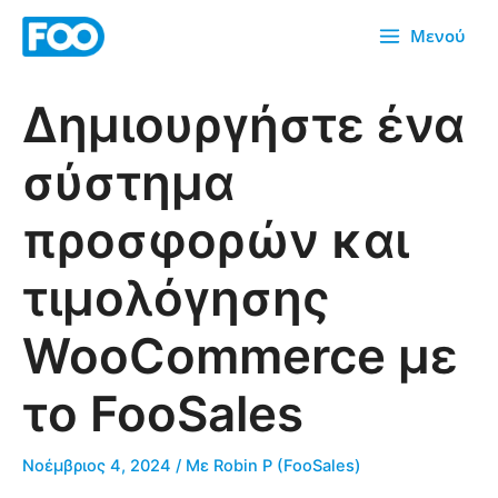
Μετάβαση
Μενού
στο
περιεχόμενο
Δημιουργήστε ένα
σύστημα
προσφορών και
τιμολόγησης
WooCommerce με
το FooSales
Νοέμβριος 4, 2024
/ Με
Robin P (FooSales)