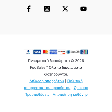
Πνευματικά δικαιώματα © 2026
FooSales™ Όλα τα δικαιώματα
διατηρούνται.
Δήλωση απορρήτου
|
Πολιτική
απορρήτου του πρόσθετου
|
Όροι και
Προϋποθέσεις
|
Αποποίηση ευθύνης