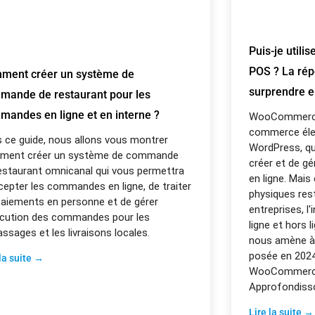
Puis-je uti
POS ? La rép
ment créer un système de
surprendre 
mande de restaurant pour les
mandes en ligne et en interne ?
WooCommerce 
commerce élec
 ce guide, nous allons vous montrer
WordPress, qu
ment créer un système de commande
créer et de gé
estaurant omnicanal qui vous permettra
en ligne. Mai
cepter les commandes en ligne, de traiter
physiques res
paiements en personne et de gérer
entreprises, l
écution des commandes pour les
ligne et hors l
ssages et les livraisons locales.
nous amène à
posée en 2024 :
 la suite →
WooCommerc
Approfondisso
Lire la suite →