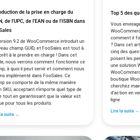
oduction de la prise en charge du
Top 5 des q
, de l'UPC, de l'EAN ou de l'ISBN dans
Vous envisage
Sales
WooCommerce 
comment il f
ersion 9.2 de WooCommerce introduit un
? Dans cet art
eau champ GUID, et FooSales est tout à
cinq des ques
 prêt à le prendre en charge ! Dans cet
posent les per
cle, nous verrons comment fonctionne ce
une solution
p, à quoi il peut servir et comment nous
WooCommerce.
ons implémenté dans FooSales. Ce
boutique Woo
mp se comporte de la même manière
cherchez main
n SKU, acceptant n'importe quel type de
d'action en ve
e tout en garantissant que la valeur est
ligne.
ue pour tous les produits.
Lire la suite →
 la suite →