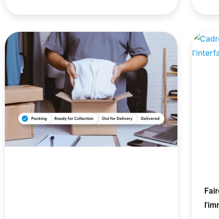
Fair
l'im