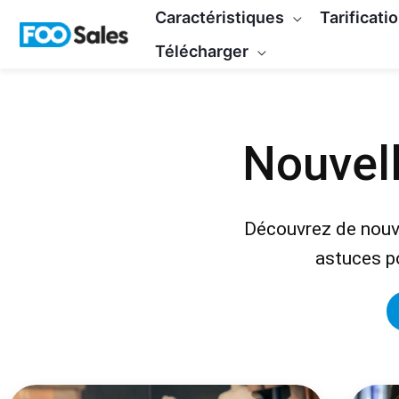
Skip
Caractéristiques
Tarificati
to
Télécharger
content
Nouvell
Découvrez de nouve
astuces po