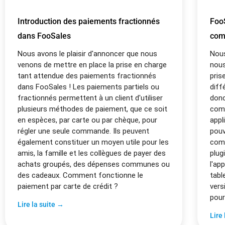
Introduction des paiements fractionnés
Foo
dans FooSales
com
Nous avons le plaisir d'annoncer que nous
Nou
venons de mettre en place la prise en charge
nous
tant attendue des paiements fractionnés
pris
dans FooSales ! Les paiements partiels ou
dif
fractionnés permettent à un client d'utiliser
donc
plusieurs méthodes de paiement, que ce soit
comm
en espèces, par carte ou par chèque, pour
appl
régler une seule commande. Ils peuvent
pouv
également constituer un moyen utile pour les
comm
amis, la famille et les collègues de payer des
plug
achats groupés, des dépenses communes ou
l'ap
des cadeaux. Comment fonctionne le
tabl
paiement par carte de crédit ?
vers
pou
Lire la suite →
Lire