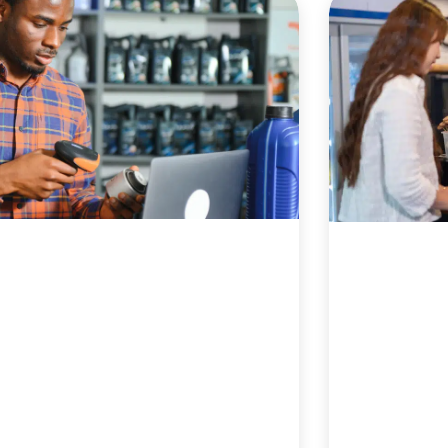
P
P
P
P
P
a
a
a
a
a
g
g
g
g
g
e
e
e
e
e