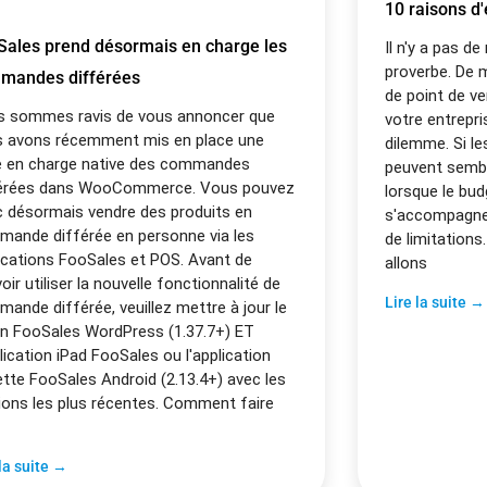
10 raisons d'
Sales prend désormais en charge les
Il n'y a pas de
proverbe. De 
mandes différées
de point de ve
s sommes ravis de vous annoncer que
votre entrepr
 avons récemment mis en place une
dilemme. Si le
e en charge native des commandes
peuvent semble
férées dans WooCommerce. Vous pouvez
lorsque le bud
 désormais vendre des produits en
s'accompagne
ande différée en personne via les
de limitations
ications FooSales et POS. Avant de
allons
oir utiliser la nouvelle fonctionnalité de
Lire la suite →
ande différée, veuillez mettre à jour le
in FooSales WordPress (1.37.7+) ET
plication iPad FooSales ou l'application
ette FooSales Android (2.13.4+) avec les
ions les plus récentes. Comment faire
r
 la suite →