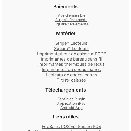
Paiements
Vue d'ensemble
Stripe™ Paiements
Square™ Paiements
Matériel
Stripe™ Lecteurs
Square™ Lecteurs
Imprimante/tiroir de caisse mPOP™
Imprimantes de bureau sans fil
Imprimantes thermiques de reçus
Imprimantes de codes-barres
Lecteurs de codes-barres
Tiroirs-caisses
Téléchargements
FooSales Plugin
Application iPad
Android App
Liens utiles
FooSales POS vs. Square POS