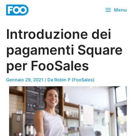
Vai
Menu
al
contenuto
Introduzione dei
pagamenti Square
per FooSales
Gennaio 29, 2021
/ Da
Robin P (FooSales)