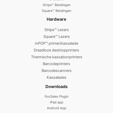
Stripe™ Betalingen
Square™ Betalingen
Hardware
Stripe™ Lezers
Square™ Lezers
mPOP™ printer/kassalade
Draadloze desktopprinters
Thermische kassabonprinters
Barcodeprinters
Barcodescanners
Kassalades
Downloads
FooSales Plugin
iPad app
Android App