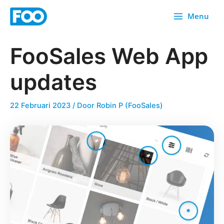
Overslaan
Menu
naar
inhoud
FooSales Web App
updates
22 Februari 2023
/ Door
Robin P (FooSales)