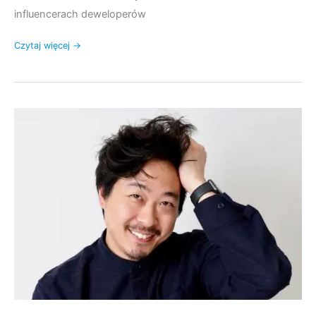
influencerach deweloperów
Czytaj więcej →
WP
eCommerce
Show
Odcinek
156
z
Tylerem
Lau