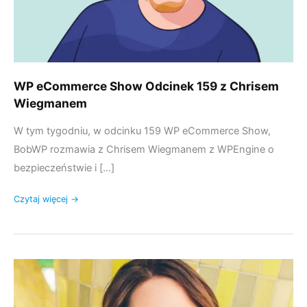
WP eCommerce Show Odcinek 159 z Chrisem
Wiegmanem
W tym tygodniu, w odcinku 159 WP eCommerce Show,
BobWP rozmawia z Chrisem Wiegmanem z WPEngine o
bezpieczeństwie i [...]
Czytaj więcej →
WP
eCommerce
Show