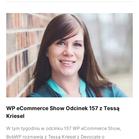
WP
eCommerce
Show
Odcinek
157
z
Tessą
Kriesel
WP eCommerce Show Odcinek 157 z Tessą
Kriesel
W tym tygodniu w odcinku 157 WP eCommerce Show,
BobWP rozmawia z Tessą Kriesel z Devocate o