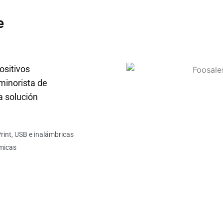
e
sitivos
minorista de
a solución
int, USB e inalámbricas
micas