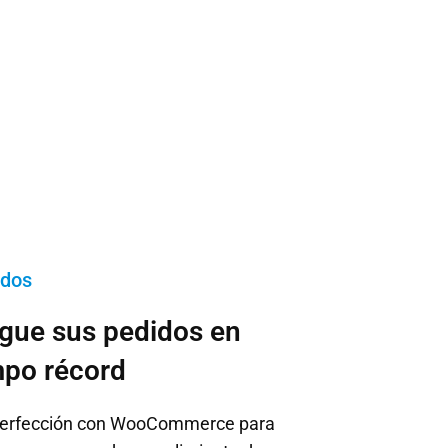
idos
egue sus pedidos en
mpo récord
 perfección con WooCommerce para