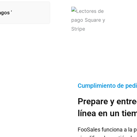
agos '
Cumplimiento de ped
Prepare y entr
línea en un tie
FooSales funciona a la