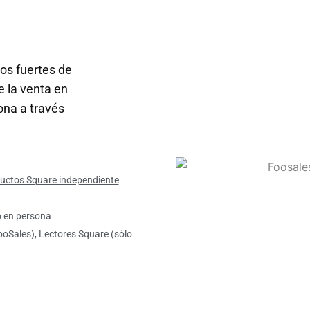
s fuertes de
e la venta en
ona a través
ductos Square independiente
o en persona
ooSales), Lectores Square (sólo