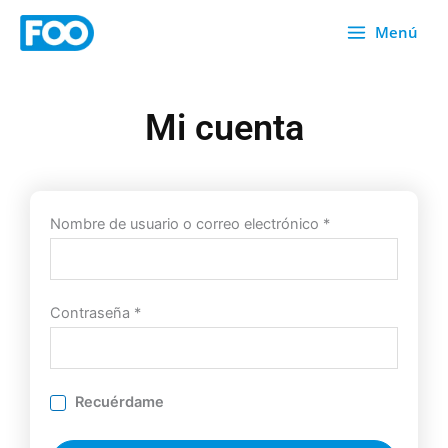
Ir
Menú
al
contenido
Mi cuenta
Obligatorio
Obligatorio
Nombre de usuario o correo electrónico
*
Contraseña
*
Recuérdame