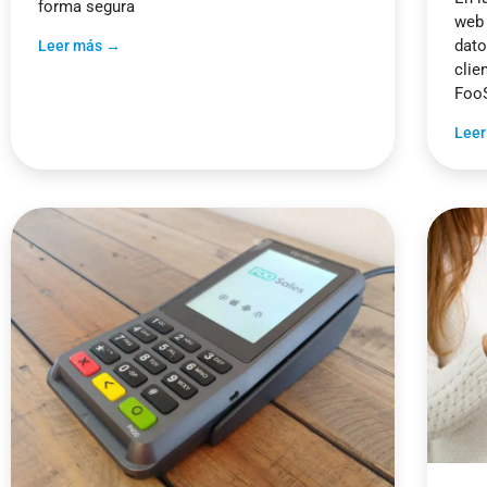
forma segura
web 
dato
Leer más →
clie
Foo
Lee