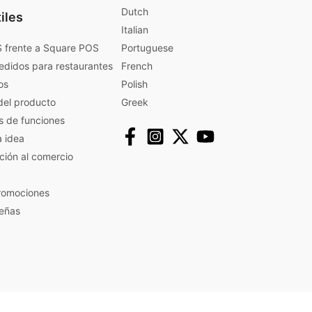
Dutch
iles
Italian
 frente a Square POS
Portuguese
edidos para restaurantes
French
os
Polish
del producto
Greek
s de funciones
a idea
ación al comercio
promociones
eñas