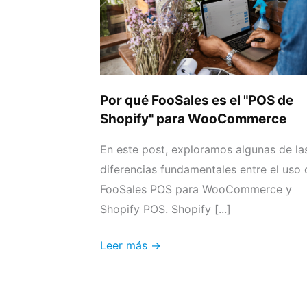
el
"POS
de
Shopify"
para
Por qué FooSales es el "POS de
WooCommerce
Shopify" para WooCommerce
En este post, exploramos algunas de la
diferencias fundamentales entre el uso 
FooSales POS para WooCommerce y
Shopify POS. Shopify [...]
Leer más →