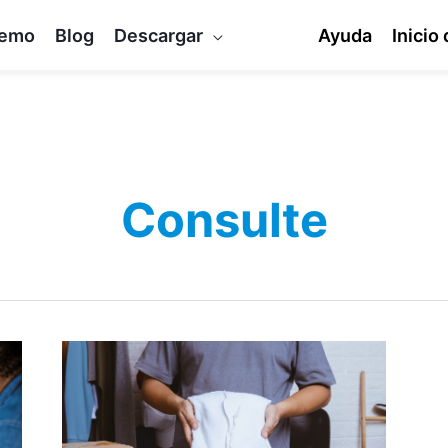
emo
Blog
Descargar
Ayuda
Inicio
Consulte
Top
5
WooCommerce
Custom