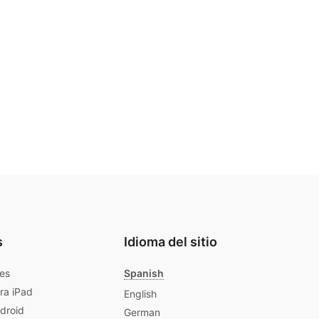
s
Idioma del sitio
les
Spanish
ra iPad
English
ndroid
German