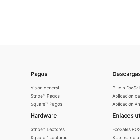
Pagos
Descarga
Visión general
Plugin FooSa
Stripe™ Pagos
Aplicación pa
Square™ Pagos
Aplicación A
Hardware
Enlaces út
Stripe™ Lectores
FooSales POS
Square™ Lectores
Sistema de p