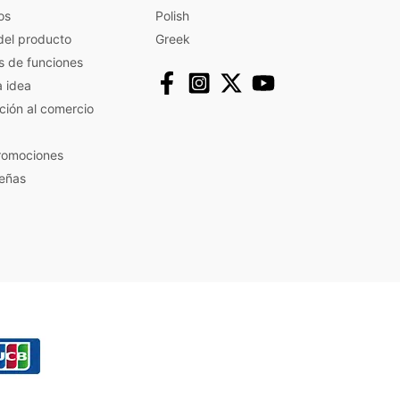
os
Polish
del producto
Greek
s de funciones
a idea
ación al comercio
promociones
eñas