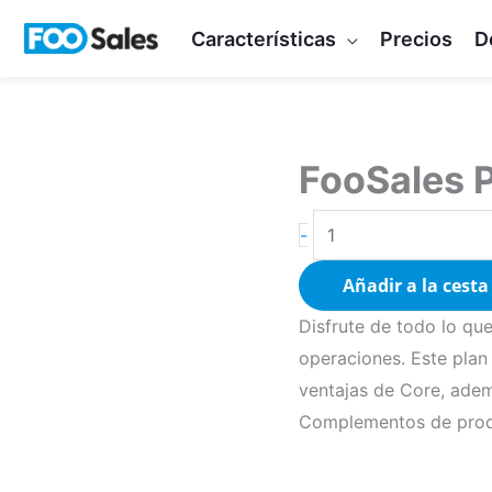
Ir
Características
Precios
D
al
contenido
FooSales 
Cantidad
FooSales
-
Plus
Añadir a la cesta
Disfrute de todo lo qu
operaciones. Este plan 
ventajas de Core, ade
Complementos de produ