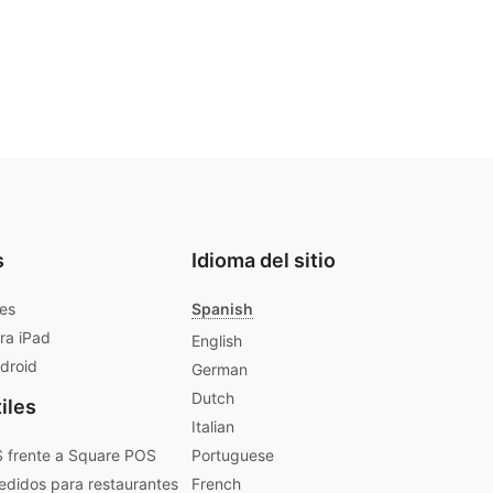
s
Idioma del sitio
les
Spanish
ra iPad
English
ndroid
German
Dutch
iles
Italian
 frente a Square POS
Portuguese
edidos para restaurantes
French