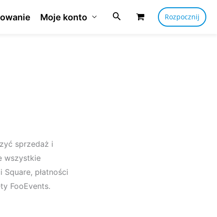
owanie
Moje konto
Rozpocznij
szyć sprzedaż i
e wszystkie
i Square, płatności
ty FooEvents.