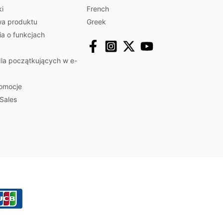
ki
French
a produktu
Greek
a o funkcjach
la początkujących w e-
romocje
Sales