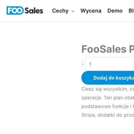
Przejdź
Cechy
Wycena
Demo
B
do
treści
FooSales 
ilość
FooSales
-
Plus
Dodaj do koszyk
Ciesz się wszystkim, c
operacje. Ten plan obs
podstawowe funkcje i k
Stripe, dodatki do pr