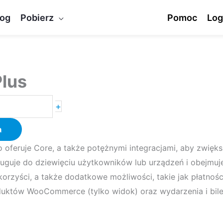
log
Pobierz
Pomoc
Log
Plus
+
a
o oferuje Core, a także potężnymi integracjami, aby zwięk
ługuje do dziewięciu użytkowników lub urządzeń i obejmuj
orzyści, a także dodatkowe możliwości, takie jak płatnośc
oduktów WooCommerce (tylko widok) oraz wydarzenia i bile