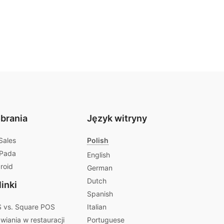
obrania
Język witryny
Sales
Polish
iPada
English
roid
German
Dutch
inki
Spanish
 vs. Square POS
Italian
iania w restauracji
Portuguese