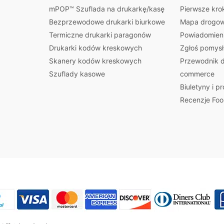
mPOP™ Szuflada na drukarkę/kasę
Pierwsze kro
Bezprzewodowe drukarki biurkowe
Mapa drogow
Termiczne drukarki paragonów
Powiadomieni
Drukarki kodów kreskowych
Zgłoś pomysł
Skanery kodów kreskowych
Przewodnik d
Szuflady kasowe
commerce
Biuletyny i p
Recenzje Foo