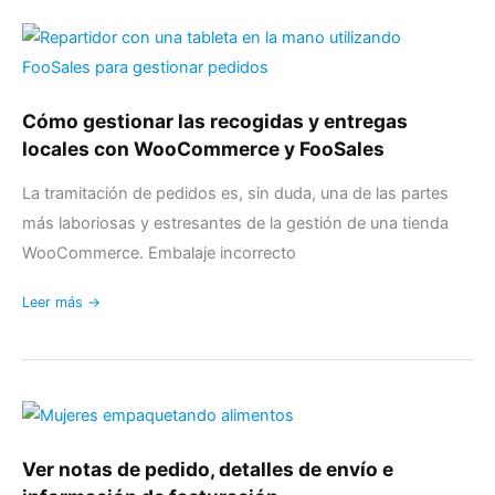
Cómo
gestionar
las
recogidas
Cómo gestionar las recogidas y entregas
y
locales con WooCommerce y FooSales
entregas
locales
La tramitación de pedidos es, sin duda, una de las partes
con
más laboriosas y estresantes de la gestión de una tienda
WooCommerce
WooCommerce. Embalaje incorrecto
y
FooSales
Leer más →
Ver
notas
de
Ver notas de pedido, detalles de envío e
pedido,