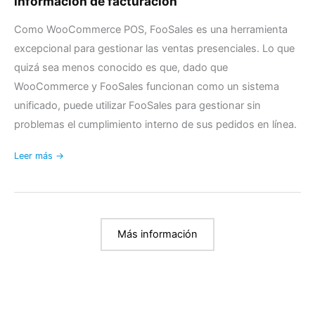
información de facturación
detalles
de
Como WooCommerce POS, FooSales es una herramienta
envío
excepcional para gestionar las ventas presenciales. Lo que
e
quizá sea menos conocido es que, dado que
información
WooCommerce y FooSales funcionan como un sistema
de
unificado, puede utilizar FooSales para gestionar sin
facturación
problemas el cumplimiento interno de sus pedidos en línea.
Leer más →
Más información