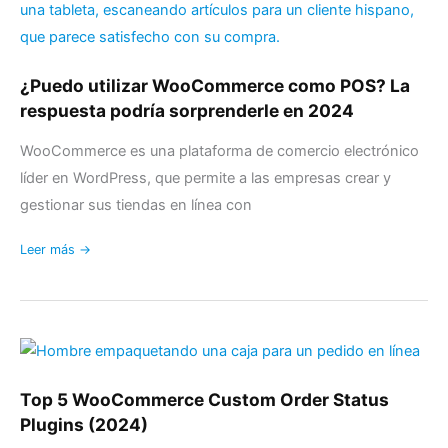
POS?
La
respuesta
¿Puedo utilizar WooCommerce como POS? La
podría
respuesta podría sorprenderle en 2024
sorprenderle
en
WooCommerce es una plataforma de comercio electrónico
2024
líder en WordPress, que permite a las empresas crear y
gestionar sus tiendas en línea con
Leer más →
Top
5
WooCommerce
Top 5 WooCommerce Custom Order Status
Custom
Plugins (2024)
Order