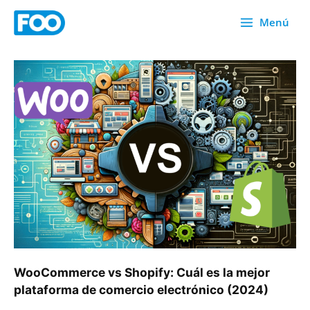
Ir
Menú
al
contenido
WooCommerce
vs
Shopify:
Cuál
es
la
mejor
plataforma
de
comercio
electrónico
(2024)
WooCommerce vs Shopify: Cuál es la mejor
plataforma de comercio electrónico (2024)