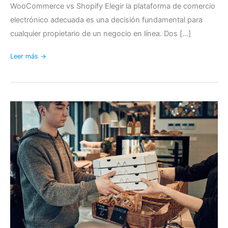
WooCommerce vs Shopify Elegir la plataforma de comercio
electrónico adecuada es una decisión fundamental para
cualquier propietario de un negocio en línea. Dos [...]
Leer más →
Cómo
crear
un
sistema
de
pedidos
de
restaurante
para
pedidos
en