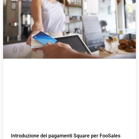
a
a
a
g
g
g
i
i
i
n
n
n
a
a
a
Introduzione dei pagamenti Square per FooSales