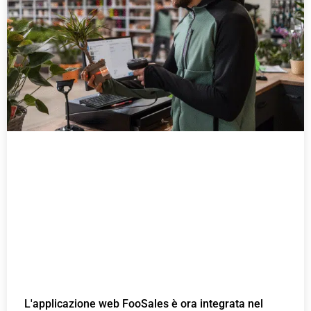
a
a
a
g
g
g
i
i
i
n
n
n
a
a
a
L'applicazione web FooSales è ora integrata nel