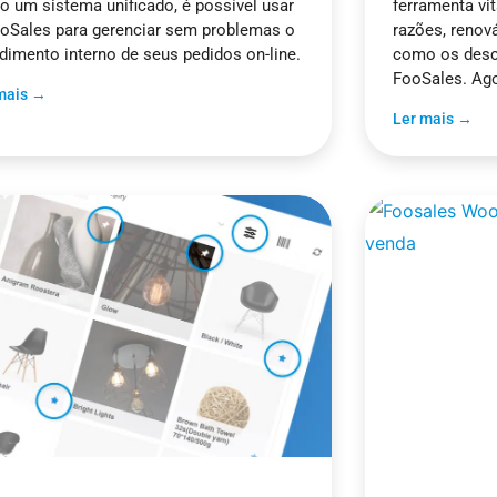
 um sistema unificado, é possível usar
ferramenta vit
oSales para gerenciar sem problemas o
razões, reno
dimento interno de seus pedidos on-line.
como os desc
FooSales. Ago
mais →
Ler mais →