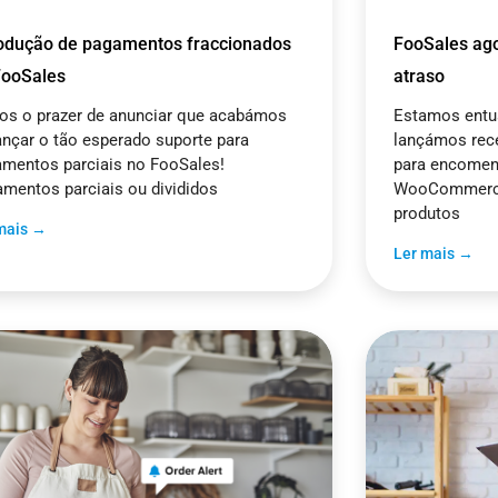
rodução de pagamentos fraccionados
FooSales ag
a
a
a
FooSales
atraso
s o prazer de anunciar que acabámos
Estamos entus
ançar o tão esperado suporte para
lançámos rece
mentos parciais no FooSales!
para encomen
mentos parciais ou divididos
WooCommerce,
produtos
mais →
Ler mais →