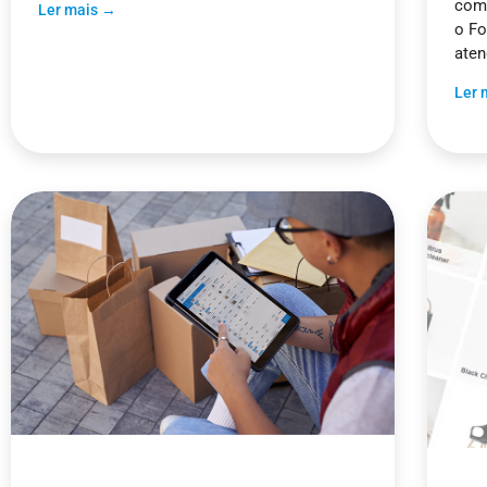
como
Ler mais →
o Fo
aten
Ler 