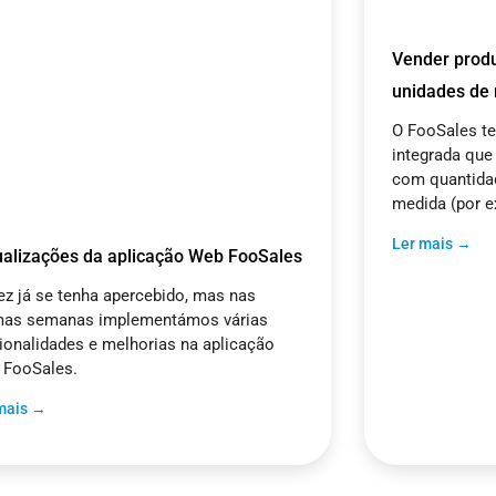
Vender produ
unidades de
O FooSales t
integrada que
com quantida
medida (por e
Ler mais →
ualizações da aplicação Web FooSales
ez já se tenha apercebido, mas nas
imas semanas implementámos várias
ionalidades e melhorias na aplicação
 FooSales.
mais →