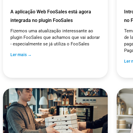
A aplicação Web FooSales está agora
Int
integrada no plugin FooSales
no 
Fizemos uma atualização interessante ao
Temo
plugin FooSales que achamos que vai adorar
de l
- especialmente se já utiliza o FooSales
paga
Paga
Ler mais →
Ler 