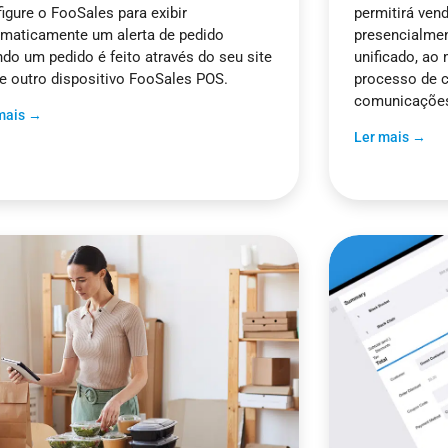
igure o FooSales para exibir
permitirá ven
maticamente um alerta de pedido
presencialmen
do um pedido é feito através do seu site
unificado, ao
e outro dispositivo FooSales POS.
processo de 
comunicaçõe
mais →
Ler mais →