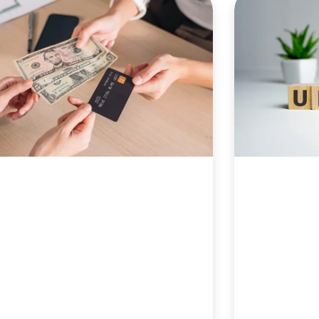
P
P
P
á
á
á
g
g
g
i
i
i
n
n
n