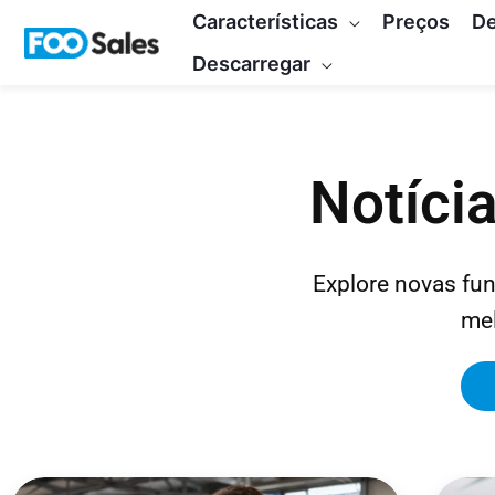
Saltar
Características
Preços
D
para
Descarregar
o
conteúdo
Notíci
Explore novas fun
mel