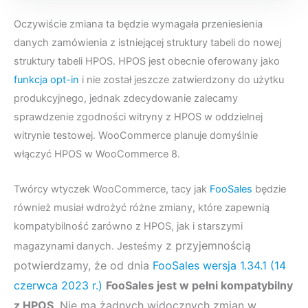
Oczywiście zmiana ta będzie wymagała przeniesienia
danych zamówienia z istniejącej struktury tabeli do nowej
struktury tabeli HPOS. HPOS jest obecnie oferowany jako
funkcja opt-in
i nie został jeszcze zatwierdzony do użytku
produkcyjnego, jednak zdecydowanie zalecamy
sprawdzenie zgodności witryny z HPOS w oddzielnej
witrynie testowej. WooCommerce planuje domyślnie
włączyć HPOS w WooCommerce 8.
Twórcy wtyczek WooCommerce, tacy jak
FooSales
będzie
również musiał wdrożyć różne zmiany, które zapewnią
kompatybilność zarówno z HPOS, jak i starszymi
z przyjemnością
magazynami danych. Jesteśmy
potwierdzamy, że od dnia
FooSales wersja 1.34.1 (14
czerwca 2023 r.)
FooSales jest w pełni kompatybilny
z HPOS
. Nie ma żadnych widocznych zmian w