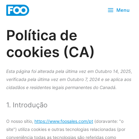
Saltar
Menu
para
o
conteúdo
Política de
Consentimen
Consentimen
Consentimen
Autorização
Faixa
Consentimen
Consentimen
Consentimen
Autorização
Consentimen
Consentimen
Consentimen
Autorização
Autorização
Consentimen
Consentimen
Consentimen
Autorização
Autorização
Consent
para
para
para
de
de
para
para
para
para
para
para
para
de
de
para
para
de
de
de
to
cookies (CA)
o
o
o
prestação
consentimen
a
o
o
o
o
o
o
serviço
serviço
o
o
serviço
utilização
serviço
service
serviço
elemento
serviço
de
de
conformidad
serviço
serviço
serviço
serviço
serviço
serviço
wordpress
wordfence
serviço
serviço
youtube
do
paypal
#!trpst#trp-
google-
de
wistia
serviços
serviço
do
heap-
automatizad
sourcebuster
brevo
facebook
woocommer
google-
linkedin
serviço
gettext-
adsense
serviço
-
serviço
analytics
js
recaptcha
google-
data-
Esta página foi alterada pela última vez em Outubro 14, 2025,
elevado
maps
trpgettextor
verificada pela última vez em Outubro 7, 2024 e se aplica aos
cidadãos e residentes legais permanentes do Canadá.
1. Introdução
O nosso sítio,
https://www.foosales.com/pt
(doravante: "o
site") utiliza cookies e outras tecnologias relacionadas (por
conveniência todas as tecnologias são referidas como