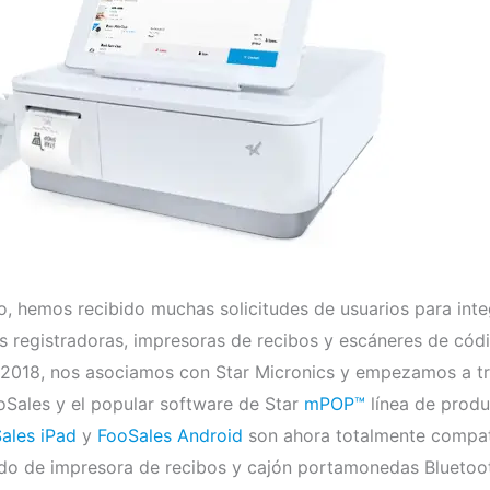
o, hemos recibido muchas solicitudes de usuarios para int
 registradoras, impresoras de recibos y escáneres de códi
e 2018, nos asociamos con Star Micronics y empezamos a tr
oSales y el popular software de Star
mPOP™
línea de prod
ales iPad
y
FooSales Android
son ahora totalmente compat
do de impresora de recibos y cajón portamonedas Bluetoo