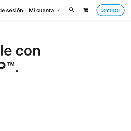
 de sesión
Mi cuenta
Comenzar
le con
P™.