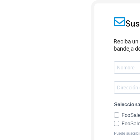
Sus
Reciba un 
bandeja de
Seleccionar
FooSale
FooSale
Puede suscribir