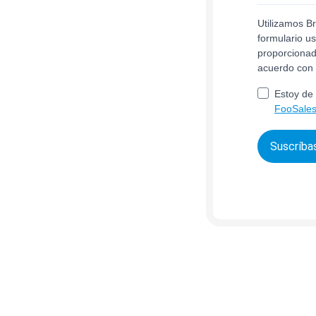
Utilizamos B
formulario u
proporcionad
acuerdo con
Estoy de 
FooSales
Suscríba