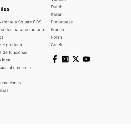
Dutch
iles
Italian
 frente a Square POS
Portuguese
edidos para restaurantes
French
os
Polish
del producto
Greek
s de funciones
a idea
ación al comercio
promociones
eñas