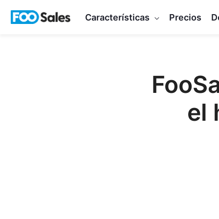
Ir
Características
Precios
D
al
contenido
FooSa
el