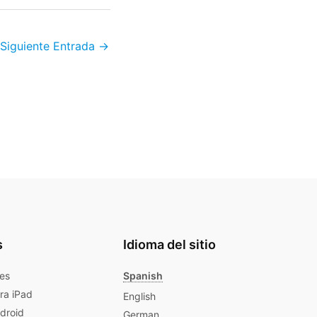
Siguiente Entrada
→
s
Idioma del sitio
les
Spanish
ra iPad
English
ndroid
German