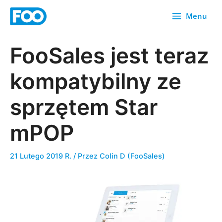
Przejdź
Menu
do
treści
FooSales jest teraz
kompatybilny ze
sprzętem Star
mPOP
21 Lutego 2019 R.
/ Przez
Colin D (FooSales)