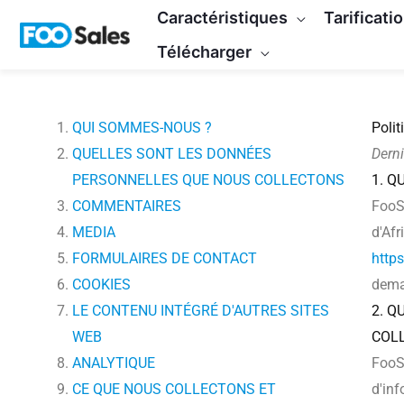
Skip
Caractéristiques
Tarificati
to
Télécharger
content
QUI SOMMES-NOUS ?
Polit
QUELLES SONT LES DONNÉES
Derni
PERSONNELLES QUE NOUS COLLECTONS
1. Q
COMMENTAIRES
FooSa
MEDIA
d'Afr
FORMULAIRES DE CONTACT
http
COOKIES
deman
LE CONTENU INTÉGRÉ D'AUTRES SITES
2. Q
WEB
COL
ANALYTIQUE
FooSa
CE QUE NOUS COLLECTONS ET
d'inf