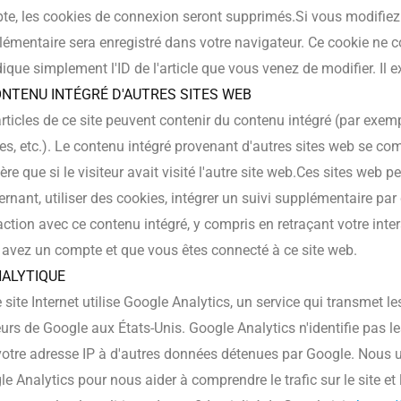
e, les cookies de connexion seront supprimés.Si vous modifiez o
émentaire sera enregistré dans votre navigateur. Ce cookie ne 
dique simplement l'ID de l'article que vous venez de modifier. Il e
ONTENU INTÉGRÉ D'AUTRES SITES WEB
rticles de ce site peuvent contenir du contenu intégré (par exem
les, etc.). Le contenu intégré provenant d'autres sites web se 
re que si le visiteur avait visité l'autre site web.Ces sites web
rnant, utiliser des cookies, intégrer un suivi supplémentaire par d
action avec ce contenu intégré, y compris en retraçant votre inte
 avez un compte et que vous êtes connecté à ce site web.
NALYTIQUE
 site Internet utilise Google Analytics, un service qui transmet l
urs de Google aux États-Unis. Google Analytics n'identifie pas les
otre adresse IP à d'autres données détenues par Google. Nous ut
e Analytics pour nous aider à comprendre le trafic sur le site et