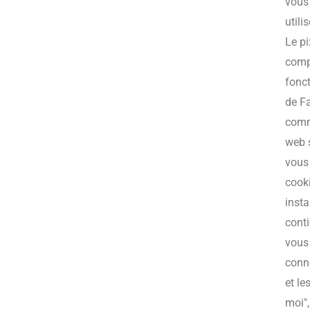
vous 
utili
Le pi
compr
fonct
de F
comme
web s
vous
cooki
insta
cont
vous 
conne
et le
moi"