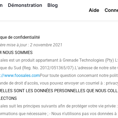
on
Démonstration
Blog
Aide
Conn
ique de confidentialité
ère mise à jour : 2 novembre 2021
UI NOUS SOMMES
les est un produit appartenant à Grenade Technologies (Pty) Lt
ique du Sud (Reg. No. 2012/051365/07).L'adresse de notre site w
s://www.foosales.com
Pour toute question concernant notre polit
de de droit d'accès, vous pouvez envoyer un courriel à : privac
UELLES SONT LES DONNÉES PERSONNELLES QUE NOUS COLL
LECTONS
les suit les principes suivants afin de protéger votre vie privée 
ormations que nécessaire ; - Nous n'utilisons pas vos données à 