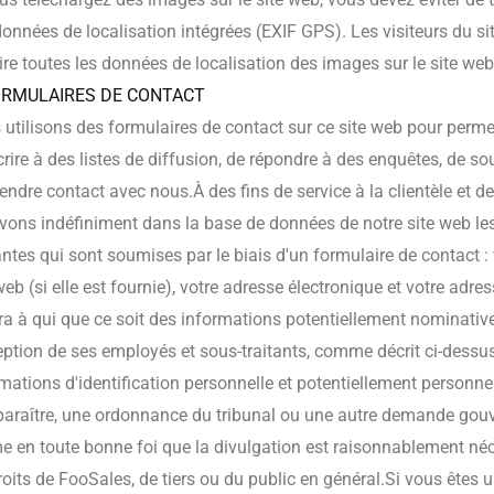
onnées de localisation intégrées (EXIF GPS). Les visiteurs du si
ire toutes les données de localisation des images sur le site web
ORMULAIRES DE CONTACT
utilisons des formulaires de contact sur ce site web pour permett
crire à des listes de diffusion, de répondre à des enquêtes, de so
endre contact avec nous.À des fins de service à la clientèle et 
vons indéfiniment dans la base de données de notre site web le
ntes qui sont soumises par le biais d'un formulaire de contact :
web (si elle est fournie), votre adresse électronique et votre adre
a à qui que ce soit des informations potentiellement nominatives
eption de ses employés et sous-traitants, comme décrit ci-dessu
mations d'identification personnelle et potentiellement personne
araître, une ordonnance du tribunal ou une autre demande gou
e en toute bonne foi que la divulgation est raisonnablement néc
roits de FooSales, de tiers ou du public en général.Si vous êtes 