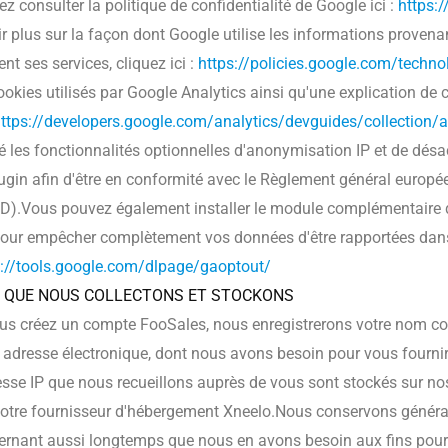
z consulter la politique de confidentialité de Google ici :
https:
r plus sur la façon dont Google utilise les informations provenan
sent ses services, cliquez ici :
https://policies.google.com/technol
ookies utilisés par Google Analytics ainsi qu'une explication de
ttps://developers.google.com/analytics/devguides/collection/a
é les fonctionnalités optionnelles d'anonymisation IP et de dés
ugin afin d'être en conformité avec le Règlement général europé
D).Vous pouvez également installer le module complémentaire d
pour empêcher complètement vos données d'être rapportées dans
s://tools.google.com/dlpage/gaoptout/
E QUE NOUS COLLECTONS ET STOCKONS
us créez un compte FooSales, nous enregistrerons votre nom com
 adresse électronique, dont nous avons besoin pour vous fournir 
esse IP que nous recueillons auprès de vous sont stockés sur n
notre fournisseur d'hébergement Xneelo.
Nous conservons généra
rnant aussi longtemps que nous en avons besoin aux fins pour l