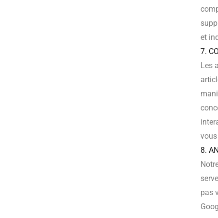
compt
suppl
et in
7. C
Les a
artic
maniè
conce
inter
vous
8. A
Notre
serve
pas v
Googl