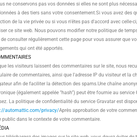
ous ne conservons pas vos données si elles ne sont plus nécessa
onnées à des tiers sans votre consentement.Si vous avez des qu
ction de la vie privée ou si vous n'êtes pas d'accord avec celle-c
liser ce site web. Nous pouvons modifier notre politique de temp
 de consulter régulièrement cette page pour vous assurer que vo
gements qui ont été apportés.
COMMENTAIRES
ue les visiteurs laissent des commentaires sur le site, nous recu
laire de commentaires, ainsi que l'adresse IP du visiteur et la ch
ateur afin de faciliter la détection des spams.Une chaîne anony
ronique (également appelée "hash") peut être fournie au service G
lisez. La politique de confidentialité du service Gravatar est dispon
s://automattic.com/privacy/
Après approbation de votre commentai
e public dans le contexte de votre commentaire.
ÉDIA
us téléchargez des images sur le site web, vous devez éviter de