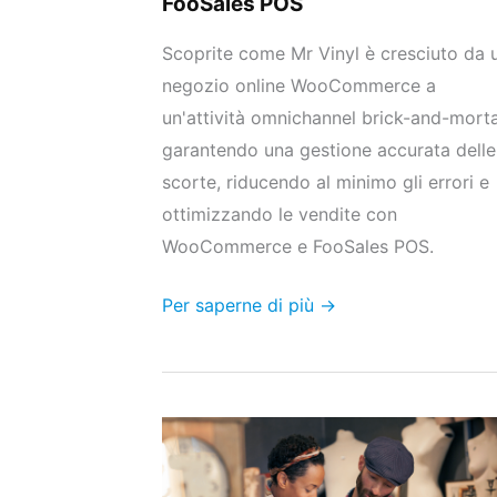
FooSales POS
e
Scoprite come Mr Vinyl è cresciuto da 
FooSales
negozio online WooCommerce a
POS
un'attività omnichannel brick-and-morta
garantendo una gestione accurata delle
scorte, riducendo al minimo gli errori e
ottimizzando le vendite con
WooCommerce e FooSales POS.
Per saperne di più →
Creare
un
sistema