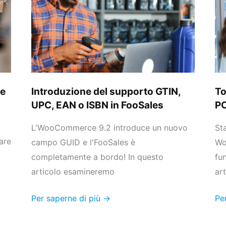
GTIN,
Wo
UPC,
PO
EAN
o
ISBN
in
 e
Introduzione del supporto GTIN,
T
FooSales
UPC, EAN o ISBN in FooSales
P
L'WooCommerce 9.2 introduce un nuovo
St
are
campo GUID e l'FooSales è
Wo
completamente a bordo! In questo
fu
articolo esamineremo
art
Per saperne di più →
Pe