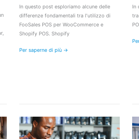
In questo post esploriamo alcune delle
In
un
differenze fondamentali tra l'utilizzo di
tr
FooSales POS per WooCommerce e
PO
r,
Shopify POS. Shopify
Pe
Per saperne di più →
Introduzione
To
del
5
supporto
do