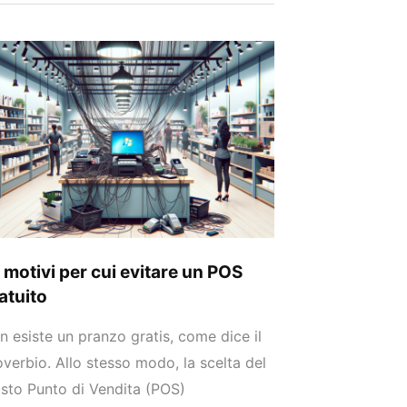
tivi
r
tare
S
tuito
 motivi per cui evitare un POS
atuito
n esiste un pranzo gratis, come dice il
overbio. Allo stesso modo, la scelta del
usto Punto di Vendita (POS)