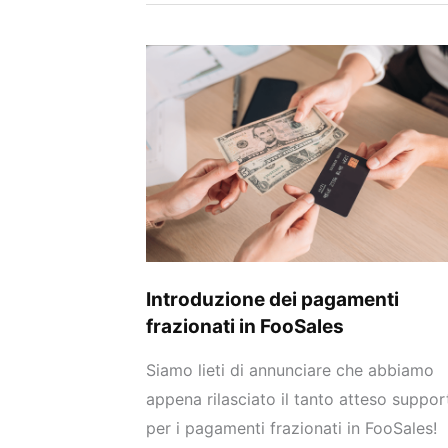
Introduzione
dei
pagamenti
frazionati
in
FooSales
Introduzione dei pagamenti
frazionati in FooSales
Siamo lieti di annunciare che abbiamo
appena rilasciato il tanto atteso suppor
per i pagamenti frazionati in FooSales!