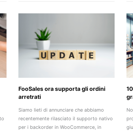
FooSales
10
ora
mo
supporta
pe
gli
cui
ordini
evi
arretrati
un
PO
gra
FooSales ora supporta gli ordini
10
arretrati
gr
Siamo lieti di annunciare che abbiamo
No
to
recentemente rilasciato il supporto nativo
pr
per i backorder in WooCommerce, in
gi