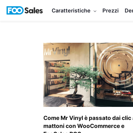
Vai
Caratteristiche
Prezzi
De
al
contenuto
Come
Mr
Vinyl
è
passato
dai
clic
ai
mattoni
Come Mr Vinyl è passato dai clic 
con
mattoni con WooCommerce e
WooCommerce