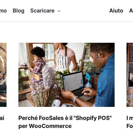
mo
Blog
Scaricare
Aiuto
A
Perché
I
FooSales
mig
è
Wo
il
PO
"Shopify
Fo
POS"
vs.
per
Sq
WooCommerce
PO
ai
Perché FooSales è il "Shopify POS"
I 
per WooCommerce
Fo