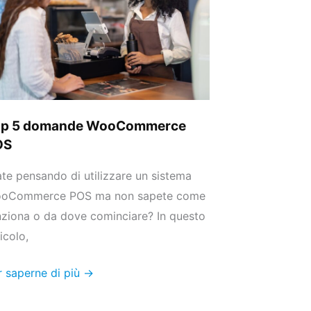
oCommerce
S
op 5 domande WooCommerce
OS
ate pensando di utilizzare un sistema
oCommerce POS ma non sapete come
nziona o da dove cominciare? In questo
icolo,
r saperne di più →