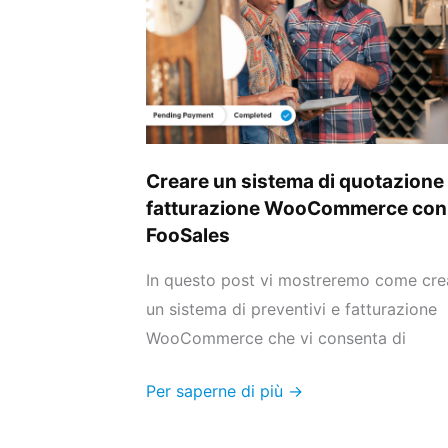
di
quotazione
e
fatturazione
WooCommerce
con
Creare un sistema di quotazione
FooSales
fatturazione WooCommerce con
FooSales
In questo post vi mostreremo come cre
un sistema di preventivi e fatturazione
WooCommerce che vi consenta di
Per saperne di più →