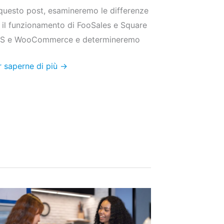
 questo post, esamineremo le differenze
a il funzionamento di FooSales e Square
S e WooCommerce e determineremo
r saperne di più →
p
mande