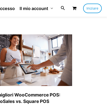
ccesso
Il mio account
Iniziare
liori
oCommerce
S:
oSales
uare
S
migliori WooCommerce POS:
oSales vs. Square POS