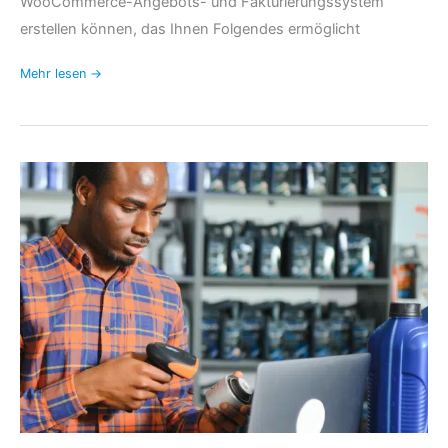
WooCommerce-Angebots- und Fakturierungssystem
erstellen können, das Ihnen Folgendes ermöglicht
Mehr lesen →
Einführung
der
Unterstützung
von
GTIN,
UPC,
EAN
oder
ISBN
in
FooSales