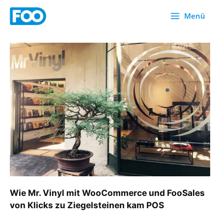
Zum
Menü
Inhalt
springen
Wie
Mr.
Vinyl
mit
WooCommerce
und
FooSales
von
Klicks
zu
Ziegelsteinen
kam
POS
Wie Mr. Vinyl mit WooCommerce und FooSales
von Klicks zu Ziegelsteinen kam POS