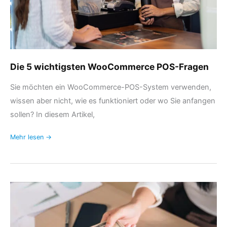
Die 5 wichtigsten WooCommerce POS-Fragen
Sie möchten ein WooCommerce-POS-System verwenden,
wissen aber nicht, wie es funktioniert oder wo Sie anfangen
sollen? In diesem Artikel,
Mehr lesen →
Einführung
von
Split-
Zahlungen