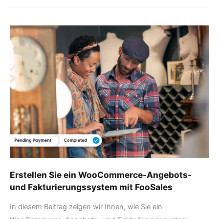
Erstellen
Sie
ein
WooCommerce-
Angebots-
und
Fakturierungssystem
mit
FooSales
Erstellen Sie ein WooCommerce-Angebots-
und Fakturierungssystem mit FooSales
In diesem Beitrag zeigen wir Ihnen, wie Sie ein