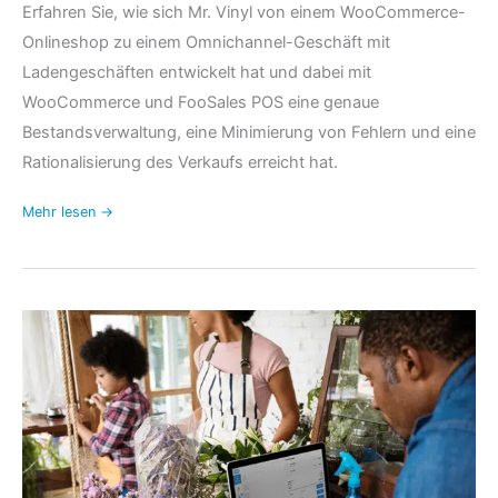
Erfahren Sie, wie sich Mr. Vinyl von einem WooCommerce-
Onlineshop zu einem Omnichannel-Geschäft mit
Ladengeschäften entwickelt hat und dabei mit
WooCommerce und FooSales POS eine genaue
Bestandsverwaltung, eine Minimierung von Fehlern und eine
Rationalisierung des Verkaufs erreicht hat.
Mehr lesen →
Warum
FooSales
das
"Shopify
POS"
für
WooCommerce