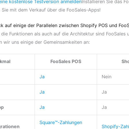
 eine kostenlose Testversion anmelden
Installieren Sie das 
n Sie mit dem Verkauf über die FooSales-Apps!
ck auf einige der Parallelen zwischen Shopify POS und Foo
die Funktionen als auch auf die Architektur sind FooSales
n wir uns einige der Gemeinsamkeiten an:
kmal
FooSales POS
Sh
Ja
Nein
Ja
Ja
pp
Ja
Ja
Square™-Zahlungen
grationen
Shopify-Zah