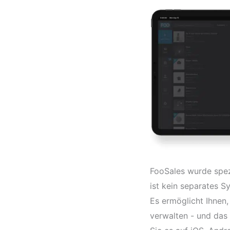
FooSales wurde spez
ist kein separates 
Es ermöglicht Ihnen,
verwalten - und das 