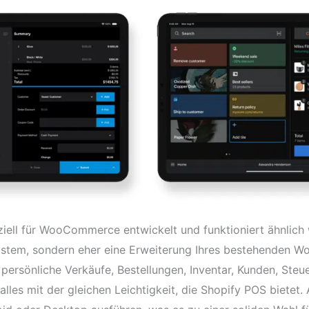
iell für WooCommerce entwickelt und funktioniert ähnlich 
System, sondern eher eine Erweiterung Ihres bestehenden
 persönliche Verkäufe, Bestellungen, Inventar, Kunden, Ste
alles mit der gleichen Leichtigkeit, die Shopify POS biete