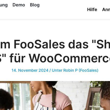
tung
Demo
Blog
Hilfe
An
m FooSales das "Sh
" für WooCommerce
14. November 2024
/ Unter
Robin P (FooSales)