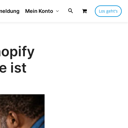
meldung
Mein Konto
Los geht's
opify
 ist