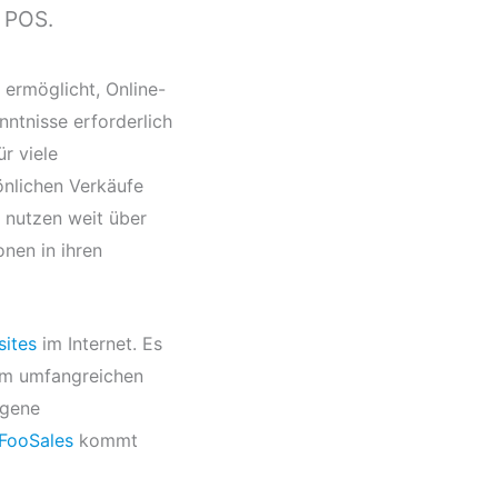
 POS.
ermöglicht, Online-
ntnisse erforderlich
ür viele
önlichen Verkäufe
h nutzen weit über
nen in ihren
sites
im Internet. Es
nem umfangreichen
igene
FooSales
kommt