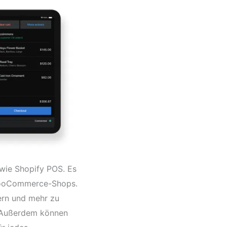
wie Shopify POS. Es
 WooCommerce-Shops.
uern und mehr zu
t. Außerdem können