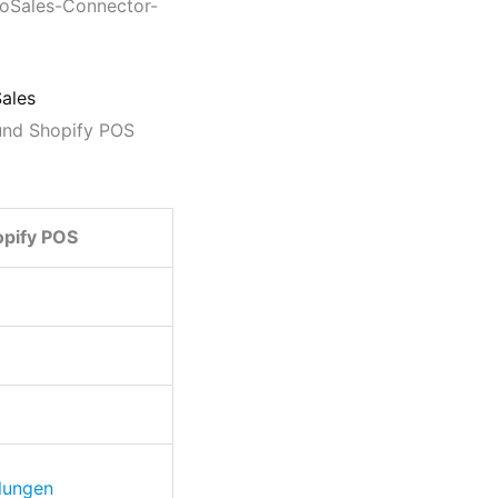
FooSales-Connector-
Sales
 und Shopify POS
opify POS
lungen