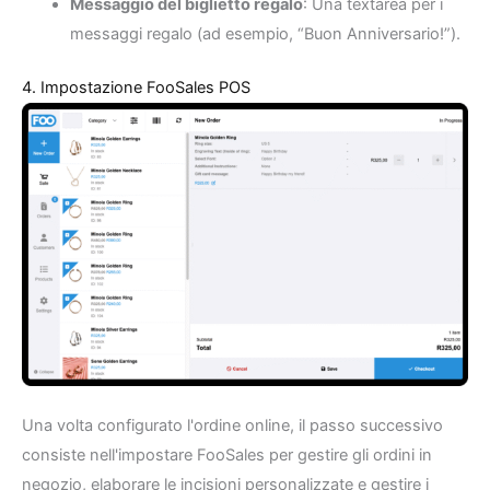
Messaggio del biglietto regalo
: Una textarea per i
messaggi regalo (ad esempio, “Buon Anniversario!”).
4. Impostazione FooSales POS
Una volta configurato l'ordine online, il passo successivo
consiste nell'impostare FooSales per gestire gli ordini in
negozio, elaborare le incisioni personalizzate e gestire i