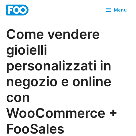
Vai
Menu
al
contenuto
Come vendere
gioielli
personalizzati in
negozio e online
con
WooCommerce +
FooSales