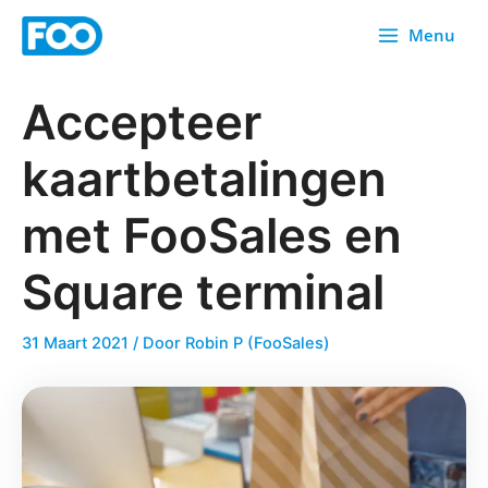
Overslaan
Menu
naar
inhoud
Accepteer
kaartbetalingen
met FooSales en
Square terminal
31 Maart 2021
/ Door
Robin P (FooSales)