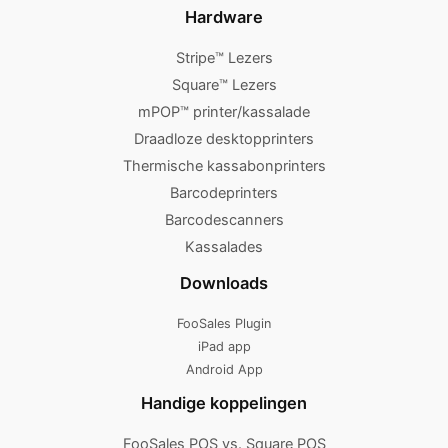
Hardware
Stripe™ Lezers
Square™ Lezers
mPOP™ printer/kassalade
Draadloze desktopprinters
Thermische kassabonprinters
Barcodeprinters
Barcodescanners
Kassalades
Downloads
FooSales Plugin
iPad app
Android App
Handige koppelingen
FooSales POS vs. Square POS