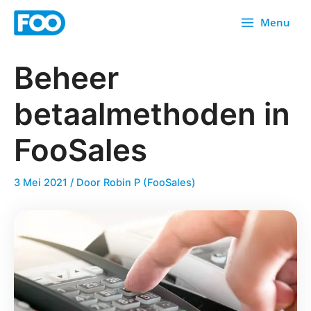
Overslaan
Menu
naar
inhoud
Beheer
betaalmethoden in
FooSales
3 Mei 2021
/ Door
Robin P (FooSales)