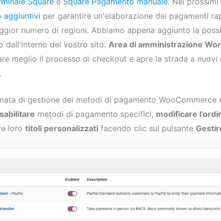
rminale Square
e
Square Pagamento manuale
. Nei prossim
 aggiuntivi
per garantire un'elaborazione dei pagamenti ra
aggior numero di regioni. Abbiamo appena aggiunto la possibi
dall'interno del vostro sito.
Area di amministrazione Wo
are meglio il processo di checkout e apre la strada a nuovi
.
rmata di gestione dei metodi di pagamento WooCommerce es
isabilitare
metodi di pagamento specifici,
modificare l'ordi
re loro
titoli personalizzati
facendo clic sul pulsante
Gestir