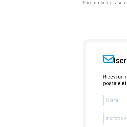
Saremo lieti di asco
Iscr
Ricevi un r
posta elet