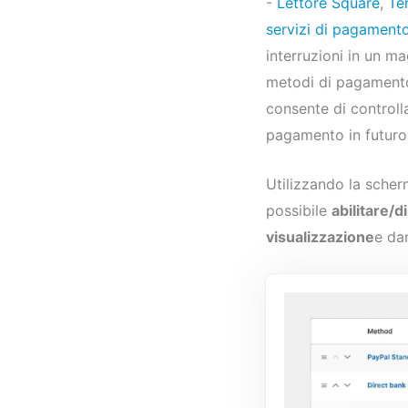
-
Lettore Square
,
Te
servizi di pagamento
interruzioni in un m
metodi di pagamento 
consente di controll
pagamento in futuro
Utilizzando la sche
possibile
abilitare/d
visualizzazione
e da