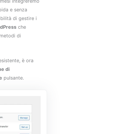
i mesi integreremo
pida e senza
lità di gestire i
rdPress
che
 metodi di
istente, è ora
ne di
e
pulsante.