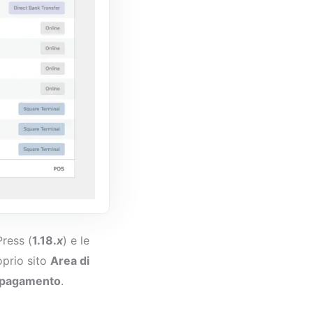
Press (
1.18.
x
) e le
oprio sito
Area di
 pagamento
.