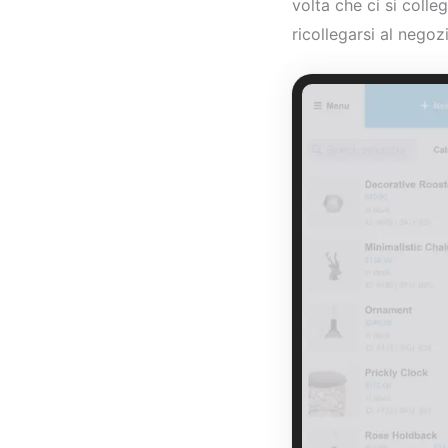
volta che ci si coll
ricollegarsi al negoz