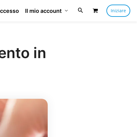
ccesso
Il mio account
Iniziare
ento in