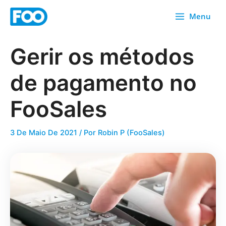
Saltar
Menu
para
o
conteúdo
Gerir os métodos
de pagamento no
FooSales
3 De Maio De 2021
/ Por
Robin P (FooSales)