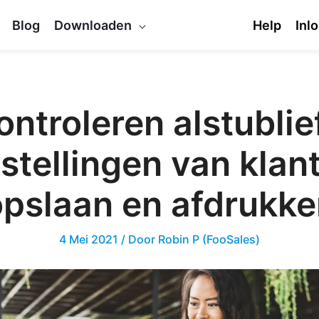
Blog
Downloaden
Help
Inl
ontroleren alstublief
stellingen van klan
opslaan en afdrukke
4 Mei 2021
/ Door
Robin P (FooSales)