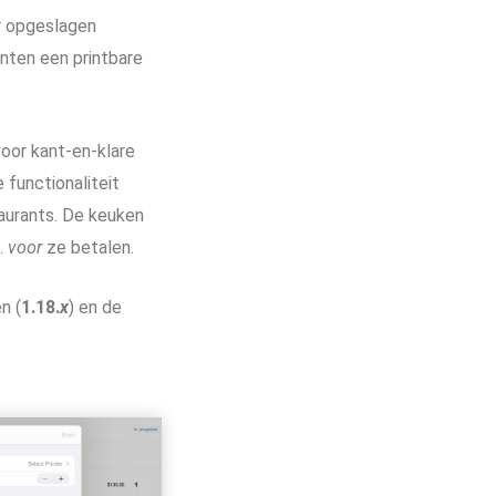
r opgeslagen
anten een printbare
oor kant-en-klare
functionaliteit
taurants. De keuken
n.
voor
ze betalen.
n (
1.18.
x
) en de