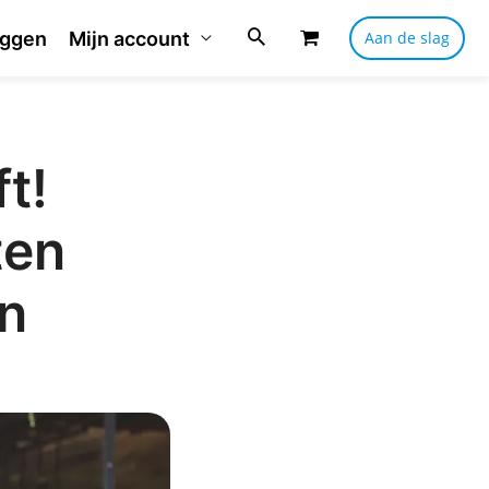
oggen
Mijn account
Aan de slag
t!
ten
n