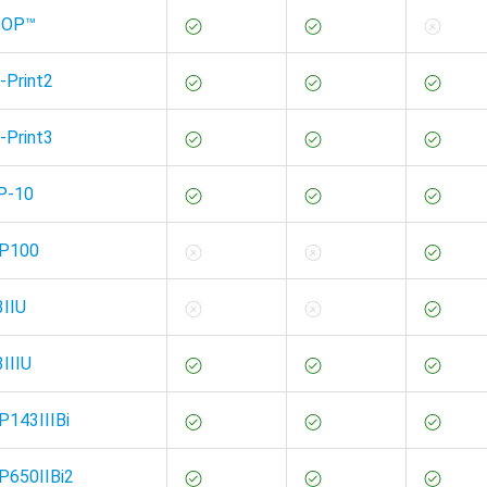
mPOP™
-Print2
-Print3
VP-10
SP100
3IIU
3IIIU
P143IIIBi
P650IIBi2