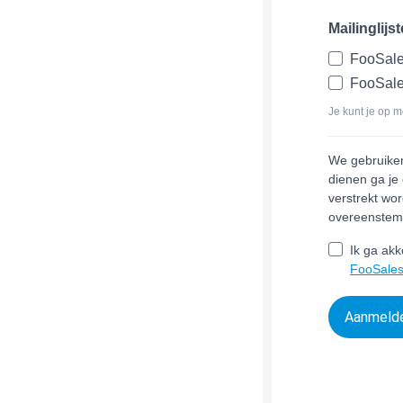
Mailinglijs
FooSale
FooSale
Je kunt je op m
We gebruiken 
dienen ga je
verstrekt wo
overeenste
Ik ga ak
FooSales
Aanmeld