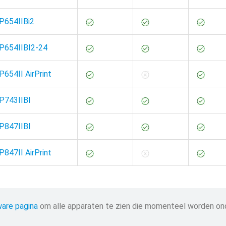
P654IIBi2
SP654IIBI2-24
P654II AirPrint
SP743IIBI
SP847IIBI
P847II AirPrint
are pagina
om alle apparaten te zien die momenteel worden on