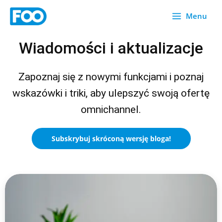
Przejdź
Menu
do
treści
Wiadomości i aktualizacje
Zapoznaj się z nowymi funkcjami i poznaj
wskazówki i triki, aby ulepszyć swoją ofertę
omnichannel.
Subskrybuj skróconą wersję bloga!
S
S
S
S
S