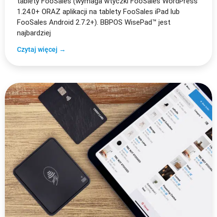
tablety FooSales (wymaga wtyczki FooSales WordPress
1.24.0+ ORAZ aplikacji na tablety FooSales iPad lub
FooSales Android 2.7.2+). BBPOS WisePad™ jest
najbardziej
Czytaj więcej →