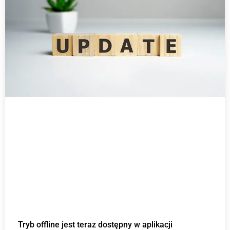
t
t
t
t
t
r
r
r
r
r
o
o
o
o
o
n
n
n
n
n
a
a
a
a
a
Tryb offline jest teraz dostępny w aplikacji