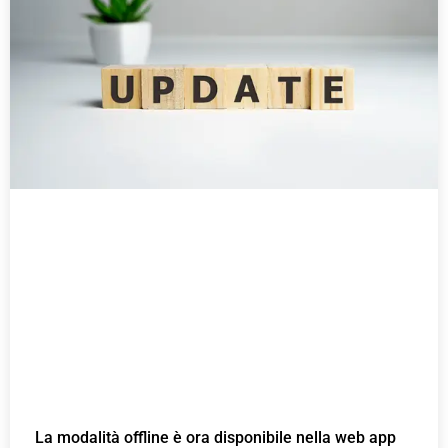
a
a
a
a
a
g
g
g
g
g
i
i
i
i
i
n
n
n
n
n
a
a
a
a
a
La modalità offline è ora disponibile nella web app