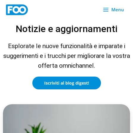
Vai
Menu
al
contenuto
Notizie e aggiornamenti
Esplorate le nuove funzionalità e imparate i
suggerimenti e i trucchi per migliorare la vostra
offerta omnichannel.
Iscriviti al blog digest!
P
P
P
P
P