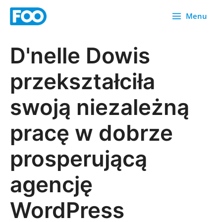
Przejdź
Menu
do
treści
D'nelle Dowis
przekształciła
swoją niezależną
pracę w dobrze
prosperującą
agencję
WordPress