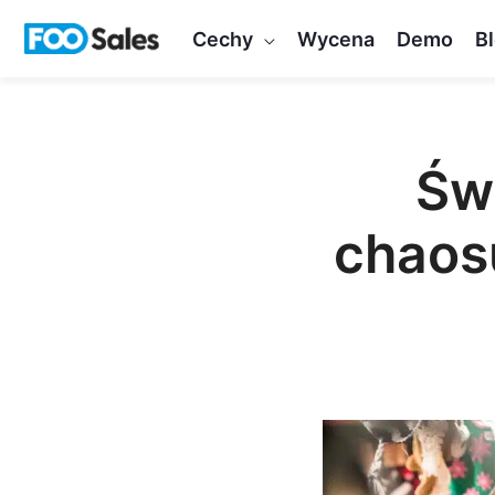
Przejdź
Cechy
Wycena
Demo
B
do
treści
Św
chaos