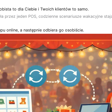
obista to dla Ciebie i Twoich klientów to samo.
ła przez jeden POS, codzienne scenariusze wakacyjne stają 
pu online, a następnie odbiera go osobiście.