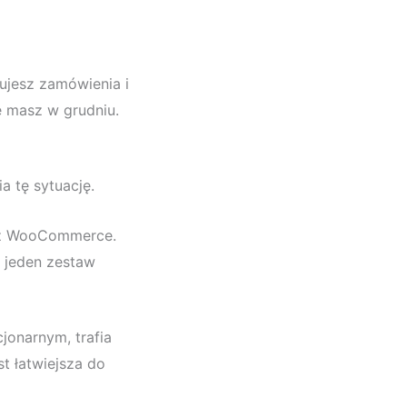
ujesz zamówienia i
ie masz w grudniu.
 tę sytuację.
zez WooCommerce.
i jeden zestaw
jonarnym, trafia
t łatwiejsza do