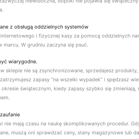
 zazwyczaj niewidoczna, dopóki nie pojawia się świąteczny
a.
zane z obsługą oddzielnych systemów
internetowego i fizycznej kasy za pomocą oddzielnych na
 marcu. W grudniu zaczyna się psuć.
 być wiarygodne.
i w sklepie nie są zsynchronizowane, sprzedajesz produkty,
 zatrzymujesz zapasy “na wszelki wypadek” i spędzasz wi
 okresie świątecznym, kiedy zapasy szybko się zmieniają, s
mem.
 zaufanie
i nie mają czasu na naukę skomplikowanych procedur. Gdy
ane, muszą oni sprawdzać ceny, stany magazynowe lub dan