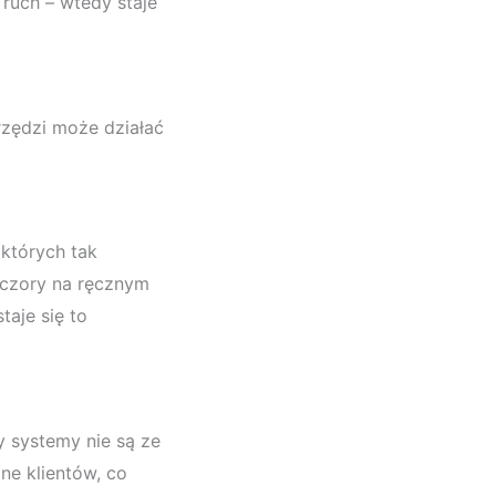
 ruch – wtedy staje
rzędzi może działać
 których tak
eczory na ręcznym
taje się to
 systemy nie są ze
e klientów, co