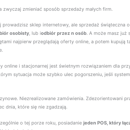
a zwyczaj zmieniać sposób sprzedaży małych firm.
 prowadzisz sklep internetowy, ale sprzedaż świąteczna
biór osobisty
, lub i
odbiór przez n osób
. A może masz już s
iętami najpierw przeglądają oferty online, a potem kupują ta
e.
y online i stacjonarnej jest świetnym rozwiązaniem dla pr
tórym sytuacja może szybko ulec pogorszeniu, jeśli system
ynowe. Niezrealizowane zamówienia. Zdezorientowani pr
ec dnia, które się nie zgadzają.
zególnie o tej porze roku, posiadanie
jeden POS, który łą