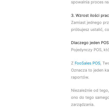
spowalnia proces rea
3. Wzrost ilości pra
Zamiast jednego prz
próbujesz ustalić, c
Dlaczego jeden POS
Pojedynczy POS, któ
Z
FooSales POS
, Tw
Oznacza to jeden kat
raportów.
Niezależnie od tego,
ono do tego samego 
zarządzania.