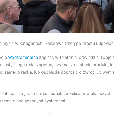
nie myślą w kategoriach “kanałów”. Chcą po prostu kupować
woje
WooCommerce
zapisać w telefonie, odwiedzić Twoje 
astępnego dnia, zapytać, czy masz na stanie produkt, kt
go samego ranka, lub osobiście poprosić o zwrot lub wymi
ienta jest to jedna firma. Jednak za kulisami wiele małych 
trzema niepołączonymi systemami.