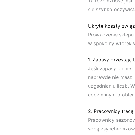
Ta rozbieżność jest
się szybko oczywist
Ukryte koszty zwią
Prowadzenie sklepu 
w spokojny wtorek w
1. Zapasy przestają
Jeśli zapasy online 
naprawdę nie masz,
uzgadnianiu liczb. W
codziennym proble
2. Pracownicy tracą
Pracownicy sezonow
sobą zsynchronizow