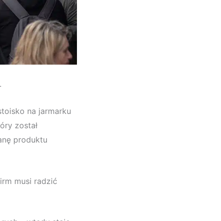
.
stoisko na jarmarku
óry został
anę produktu
firm musi radzić