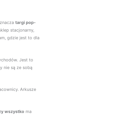
 oznacza
targi pop-
klep stacjonarny,
m, gdzie jest to dla
zychodów. Jest to
y nie są ze sobą
acownicy. Arkusze
czy wszystko
ma