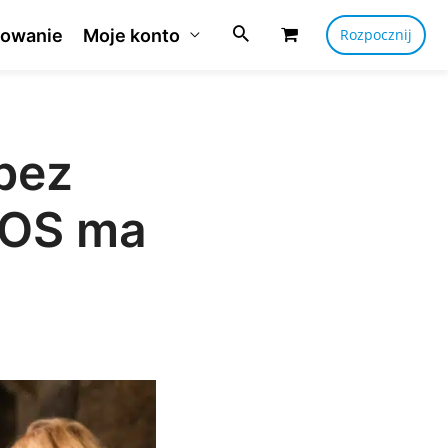
owanie
Moje konto
Rozpocznij
bez
POS ma