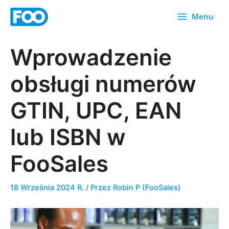
Przejdź
Menu
do
treści
Wprowadzenie
obsługi numerów
GTIN, UPC, EAN
lub ISBN w
FooSales
18 Września 2024 R.
/ Przez
Robin P (FooSales)