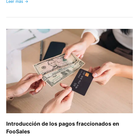
Leer más →
Introducción
de
los
pagos
fraccionados
en
FooSales
Introducción de los pagos fraccionados en
FooSales