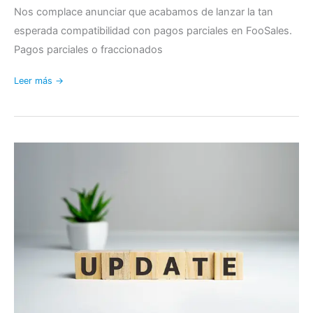
Nos complace anunciar que acabamos de lanzar la tan
esperada compatibilidad con pagos parciales en FooSales.
Pagos parciales o fraccionados
Leer más →
FooSales
ya
admite
pedidos
pendientes