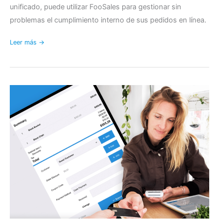
unificado, puede utilizar FooSales para gestionar sin
problemas el cumplimiento interno de sus pedidos en línea.
Leer más →
Nuevas
funciones
de
descuento
y
actualizaciones
de
la
interfaz