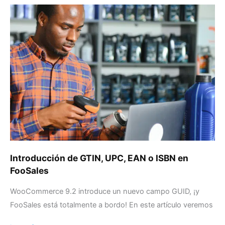
Introducción
de
GTIN,
UPC,
EAN
o
ISBN
en
FooSales
Introducción de GTIN, UPC, EAN o ISBN en
FooSales
WooCommerce 9.2 introduce un nuevo campo GUID, ¡y
FooSales está totalmente a bordo! En este artículo veremos