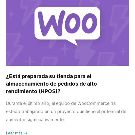
su
tienda
para
el
almacenamiento
de
pedidos
de
alto
rendimiento
(HPOS)?
¿Está preparada su tienda para el
almacenamiento de pedidos de alto
rendimiento (HPOS)?
Durante el último año, el equipo de WooCommerce ha
estado trabajando en un proyecto que tiene el potencial de
aumentar significativamente
Leer más →