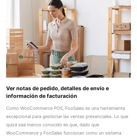
notas
de
pedido,
detalles
de
envío
e
información
de
facturación
Ver notas de pedido, detalles de envío e
información de facturación
Como WooCommerce POS, FooSales es una herramienta
excepcional para gestionar las ventas presenciales. Lo que
quizá sea menos conocido es que, dado que
WooCommerce y FooSales funcionan como un sistema