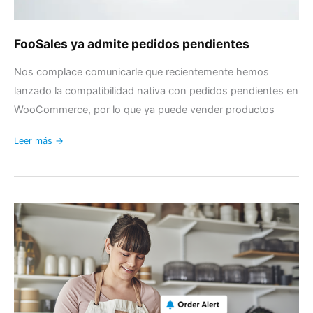
FooSales ya admite pedidos pendientes
Nos complace comunicarle que recientemente hemos
lanzado la compatibilidad nativa con pedidos pendientes en
WooCommerce, por lo que ya puede vender productos
Leer más →
Presentación
de
FooSales
Alertas
de
pedido