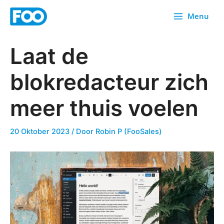
Overslaan
Menu
naar
inhoud
Laat de
blokredacteur zich
meer thuis voelen
20 Oktober 2023
/ Door
Robin P (FooSales)