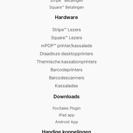
Stripe™ Betalingen
Square™ Betalingen
Hardware
Stripe™ Lezers
Square™ Lezers
mPOP™ printer/kassalade
Draadloze desktopprinters
Thermische kassabonprinters
Barcodeprinters
Barcodescanners
Kassalades
Downloads
FooSales Plugin
iPad app
Android App
Handige koppelingen