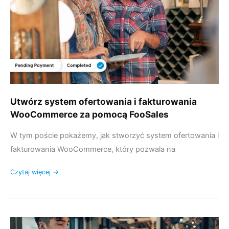
WooCommerce
za
pomocą
FooSales
Utwórz system ofertowania i fakturowania
WooCommerce za pomocą FooSales
W tym poście pokażemy, jak stworzyć system ofertowania i
fakturowania WooCommerce, który pozwala na
Czytaj więcej →
Jak