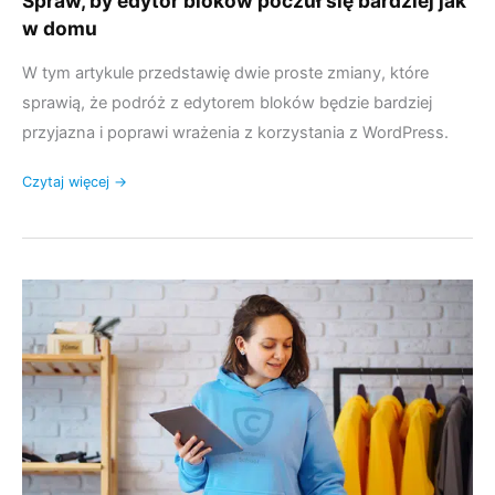
Spraw, by edytor bloków poczuł się bardziej jak
w domu
W tym artykule przedstawię dwie proste zmiany, które
sprawią, że podróż z edytorem bloków będzie bardziej
przyjazna i poprawi wrażenia z korzystania z WordPress.
Czytaj więcej →
Jak
skonfigurować
sklep
omnichannel
dla
swojej
szkoły
lub
uczelni?