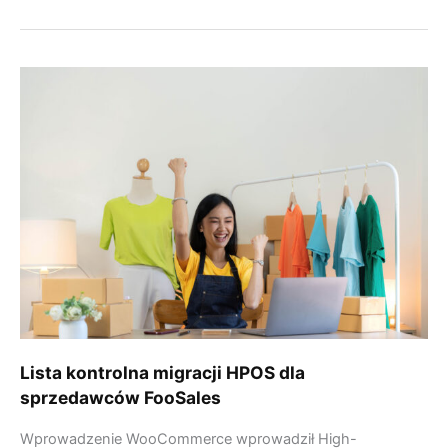
Lista
kontrolna
migracji
HPOS
dla
sprzedawców
FooSales
Lista kontrolna migracji HPOS dla
sprzedawców FooSales
Wprowadzenie WooCommerce wprowadził High-