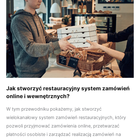
stworzyć
restauracyjny
system
zamówień
online
i
wewnętrznych?
Jak stworzyć restauracyjny system zamówień
online i wewnętrznych?
W tym przewodniku pokażemy, jak stworzyć
wielokanałowy system zamówień restauracyjnych, który
pozwoli przyjmować zamówienia online, przetwarzać
płatności osobiste i zarządzać realizacją zamówień na