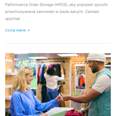
Performance Order Storage (HPOS), aby poprawić sposób
przechowywania zamówień w bazie danych. Zamiast
upychać
Czytaj więcej →
Prowadzenie
sklepu
typu
Pop-
Up
na
platformach
FooSales,
POS
i
WooCommerce