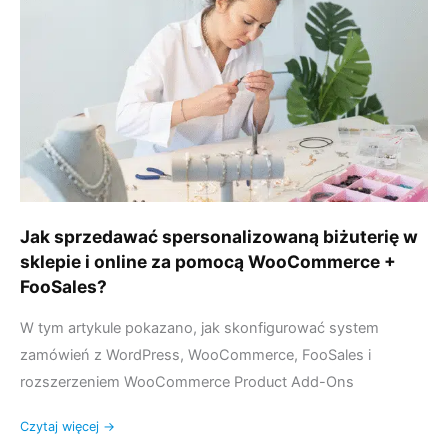
biżuterię
w
sklepie
i
online
za
pomocą
WooCommerce
+
FooSales?
Jak sprzedawać spersonalizowaną biżuterię w
sklepie i online za pomocą WooCommerce +
FooSales?
W tym artykule pokazano, jak skonfigurować system
zamówień z WordPress, WooCommerce, FooSales i
rozszerzeniem WooCommerce Product Add-Ons
Czytaj więcej →