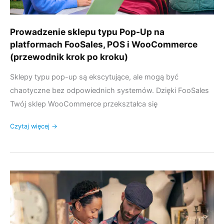
(przewodnik
krok
Prowadzenie sklepu typu Pop-Up na
po
platformach FooSales, POS i WooCommerce
kroku)
(przewodnik krok po kroku)
Sklepy typu pop-up są ekscytujące, ale mogą być
chaotyczne bez odpowiednich systemów. Dzięki FooSales
Twój sklep WooCommerce przekształca się
Czytaj więcej →
Utwórz
system
ofertowania
i
fakturowania