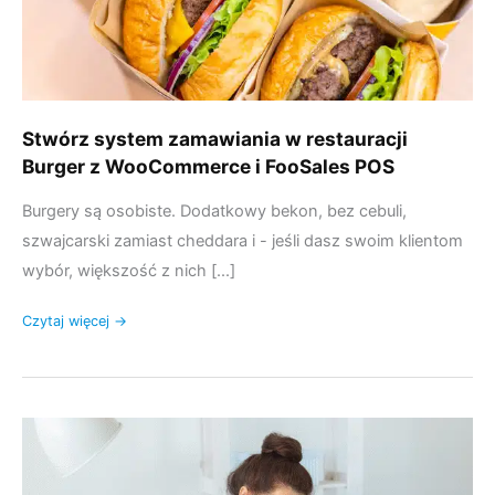
i
FooSales
POS
Stwórz system zamawiania w restauracji
Burger z WooCommerce i FooSales POS
Burgery są osobiste. Dodatkowy bekon, bez cebuli,
szwajcarski zamiast cheddara i - jeśli dasz swoim klientom
wybór, większość z nich [...]
Czytaj więcej →
Jak
sprzedawać
spersonalizowaną