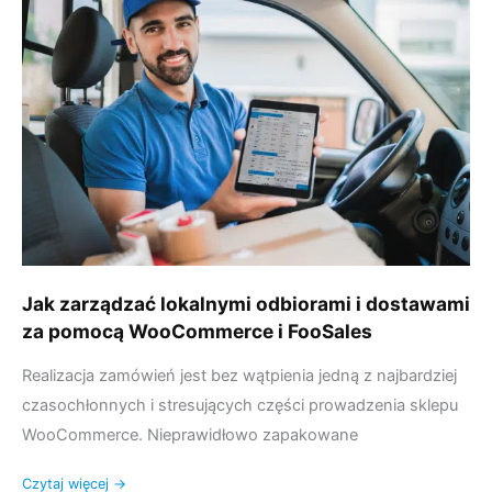
zarządzać
lokalnymi
odbiorami
i
dostawami
za
pomocą
WooCommerce
i
FooSales
Jak zarządzać lokalnymi odbiorami i dostawami
za pomocą WooCommerce i FooSales
Realizacja zamówień jest bez wątpienia jedną z najbardziej
czasochłonnych i stresujących części prowadzenia sklepu
WooCommerce. Nieprawidłowo zapakowane
Czytaj więcej →