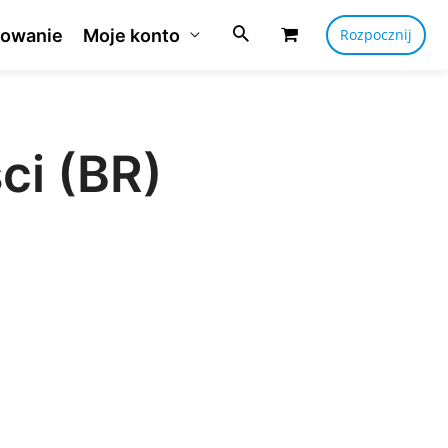
owanie
Moje konto
Rozpocznij
ci (BR)