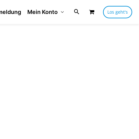
meldung
Mein Konto
Los geht's