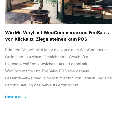
Klicks
zu
Ziegelsteinen
kam
POS
Wie Mr. Vinyl mit WooCommerce und FooSales
von Klicks zu Ziegelsteinen kam POS
Erfahren Sie, wie sich Mr. Vinyl von einem WooCommerce-
Onlineshop zu einem Omnichannel-Geschäft mit
Ladengeschäften entwickelt hat und dabei mit
WooCommerce und FooSales POS eine genaue
Bestandsverwaltung, eine Minimierung von Fehlern und eine
Rationalisierung des Verkaufs erreicht hat.
Mehr lesen →